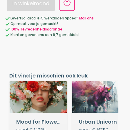
In winkelmand
Levertijd: circa 4-5 werkdagen Spoed?
Mail ons.
Op maat voor je gemaakt!
100% Tevredenheidsgarantie
Klanten geven ons een 9,7 gemiddeld
Dit vind je misschien ook leuk
Mood for Flowers
Urban Unicorn
vanaf
€ 147,50
vanaf
€ 147,50