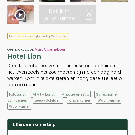
Bekijk in
jouw ruimte
Exclusief verkrijgbaar bij Wallstars
Gemaakt door:
Mark Groeneboer
Hotel Lion
Deze luie hotel leeuw straalt intense ontspanning uit.
Het leven zoals het zou moeten zijn na een dag hard
werken. Kom in relaxte sferen en hang deze luie leeuw
aan de muur.
Fotokunst
AI Art - Kunst
Vintage en retro
Surrealisme
schilderijen
Leeuw Schilderij
Kinderkamer
Wachtruimte
Woonkamer
1. Kies een afmeting