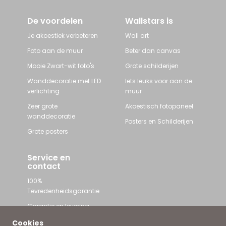
De voordelen
Wallstars is
Je akoestiek verbeteren
Wall art
Foto aan de muur
Beter dan canvas
Mooie Zwart-wit foto's
Grote schilderijen
Wanddecoratie met LED
Iets leuks voor aan de
verlichting
muur
Zeer grote
Akoestisch fotopaneel
wanddecoratie
Posters en Schilderijen
Grote posters
Service en
contact
100%
Tevredenheidsgarantie
Garantie en levering
Contact met Wallstars
Cookies