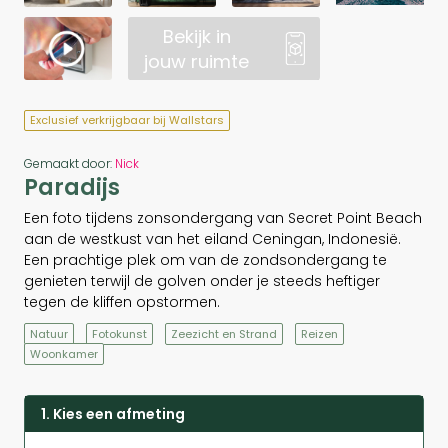
Bekijk in
jouw ruimte
Exclusief verkrijgbaar bij Wallstars
Gemaakt door:
Nick
Paradijs
Een foto tijdens zonsondergang van Secret Point Beach
aan de westkust van het eiland Ceningan, Indonesië.
Een prachtige plek om van de zondsondergang te
genieten terwijl de golven onder je steeds heftiger
tegen de kliffen opstormen.
Natuur
Fotokunst
Zeezicht en Strand
Reizen
Woonkamer
1. Kies een afmeting