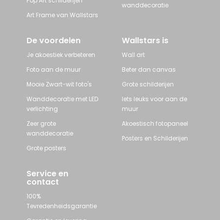
Pop Art schilderijen
wanddecoratie
Art Frame van Wallstars
De voordelen
Wallstars is
Je akoestiek verbeteren
Wall art
Foto aan de muur
Beter dan canvas
Mooie Zwart-wit foto's
Grote schilderijen
Wanddecoratie met LED
Iets leuks voor aan de
verlichting
muur
Zeer grote
Akoestisch fotopaneel
wanddecoratie
Posters en Schilderijen
Grote posters
Service en
contact
100%
Tevredenheidsgarantie