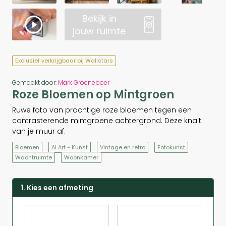
Bekijk in
jouw ruimte
Exclusief verkrijgbaar bij Wallstars
Gemaakt door:
Mark Groeneboer
Roze Bloemen op Mintgroen
Ruwe foto van prachtige roze bloemen tegen een
contrasterende mintgroene achtergrond. Deze knalt
van je muur af.
Bloemen
AI Art - Kunst
Vintage en retro
Fotokunst
Wachtruimte
Woonkamer
1. Kies een afmeting