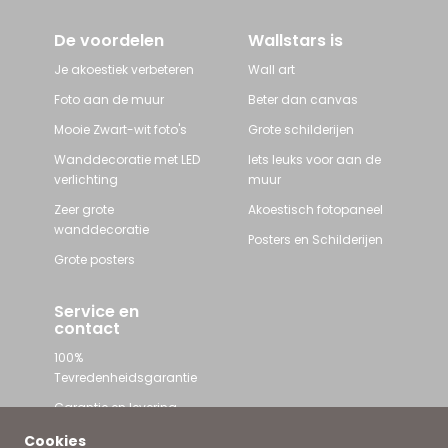
De voordelen
Wallstars is
Je akoestiek verbeteren
Wall art
Foto aan de muur
Beter dan canvas
Mooie Zwart-wit foto's
Grote schilderijen
Wanddecoratie met LED
Iets leuks voor aan de
verlichting
muur
Zeer grote
Akoestisch fotopaneel
wanddecoratie
Posters en Schilderijen
Grote posters
Service en
contact
100%
Tevredenheidsgarantie
Garantie en levering
Contact met Wallstars
Cookies