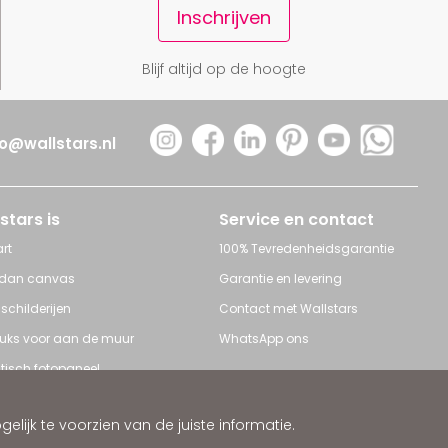
Inschrijven
Blijf altijd op de hoogte
fo@wallstars.nl
stars is
Service en contact
rt
100% Tevredenheidsgarantie
 dan canvas
Garantie en levering
 schilderijen
Contact met Wallstars
leuks voor aan de muur
WhatsApp ons
tisch fotopaneel
s en Schilderijen
ijk te voorzien van de juiste informatie.