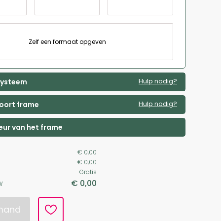
Zelf een formaat opgeven
Hulp nodig?
 systeem
Hulp nodig?
soort frame
leur van het frame
€ 0,00
€ 0,00
Gratis
€ 0,00
W
lmand