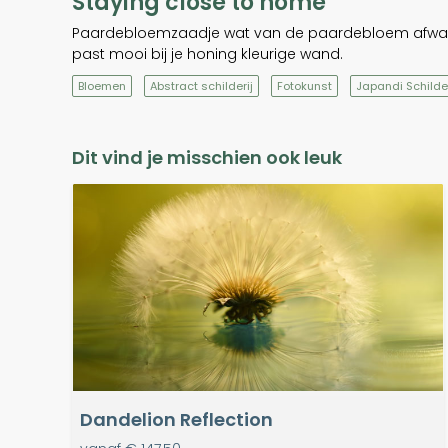
Staying close to home
Paardebloemzaadje wat van de paardebloem afwaait
past mooi bij je honing kleurige wand.
Bloemen
Abstract schilderij
Fotokunst
Japandi Schilde
Dit vind je misschien ook leuk
Dandelion Reflection