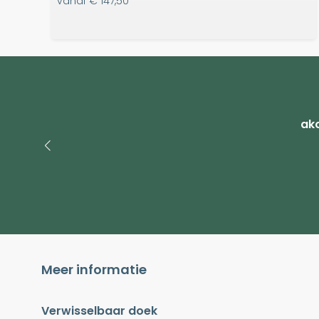
vanaf
€ 147,50
ako
Meer informatie
Verwisselbaar doek