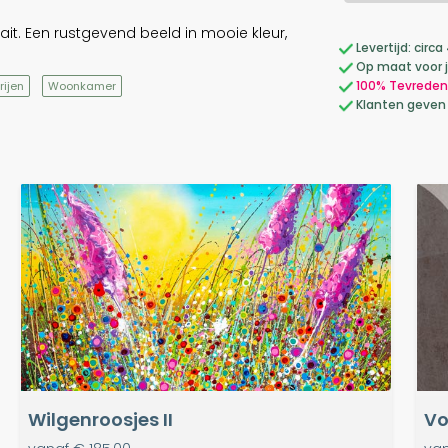
. Een rustgevend beeld in mooie kleur,
Levertijd: cir
Op maat voor 
100% Tevreden
rijen
Woonkamer
Klanten geven
Wilgenroosjes II
Vo