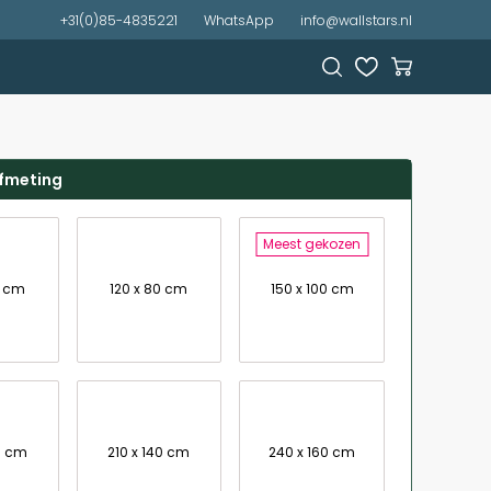
+31(0)85-4835221
WhatsApp
info@wallstars.nl
afmeting
Meest gekozen
7 cm
120 x 80 cm
150 x 100 cm
0 cm
210 x 140 cm
240 x 160 cm