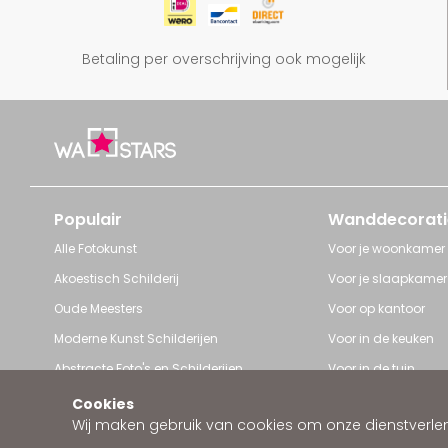
Betaling per overschrijving ook mogelijk
Populair
Wanddecorati
Alle Fotokunst
Voor je woonkamer
Akoestisch Schilderij
Voor je slaapkamer
Oude Meesters
Voor op kantoor
Moderne Kunst Schilderijen
Voor in de keuken
Abstracte Foto's en Schilderijen
Voor in de tuin
Pop Art schilderijen
Voor iedere ruimte
Cookies
Wij maken gebruik van cookies om onze dienstverleni
Art Frame van Wallstars
Zakelijke wanddeco