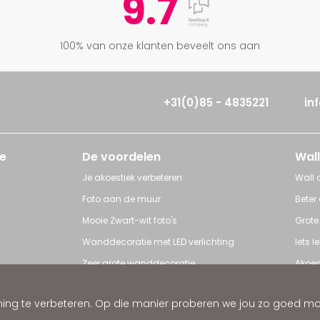
9.7
100% van onze klanten beveelt ons aan
+31(0)85 - 4835221
in
e
De voordelen
Wall
Je akoestiek verbeteren
Wall a
Foto aan de muur
Beter
Mooie Zwart-wit foto's
Grote
Wanddecoratie met LED verlichting
Iets 
Zeer grote wanddecoratie
Akoes
Grote posters
Poster
ng te verbeteren. Op die manier proberen we jou zo goed mogel
ratie