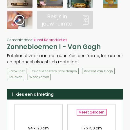
Bekijk in
jouw ruimte
Gemaakt door:
Kunst Reproducties
Zonnebloemen I - Van Gogh
Fotokunst voor aan de muur. Kies een frame, framekleur
en optioneel akoestisch materiaal.
Fotokunst
Oude Meesters Schilderijen
Vincent van Gogh
Stilleven
Woonkamer
1. Kies een afmeting
Meest gekozen
94 x 120 cm
117 x 150 cm