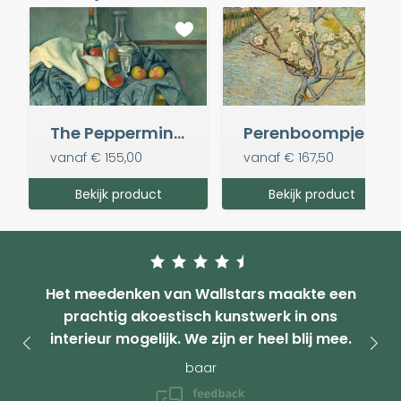
The Peppermint Bottle - Paul Cézanne
Perenboompje in bloei - Van Gogh
vanaf
€ 155,00
vanaf
€ 167,50
Bekijk product
Bekijk product
Het meedenken van Wallstars maakte een
prachtig akoestisch kunstwerk in ons
interieur mogelijk. We zijn er heel blij mee.
baar