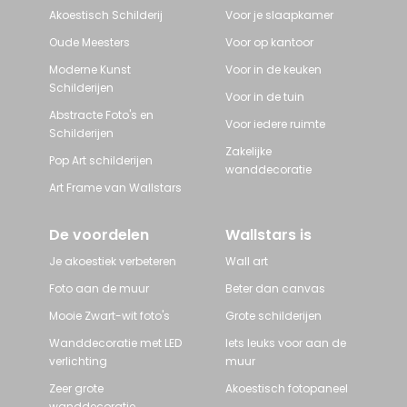
Akoestisch Schilderij
Voor je slaapkamer
Oude Meesters
Voor op kantoor
Moderne Kunst
Voor in de keuken
Schilderijen
Voor in de tuin
Abstracte Foto's en
Voor iedere ruimte
Schilderijen
Zakelijke
Pop Art schilderijen
wanddecoratie
Art Frame van Wallstars
De voordelen
Wallstars is
Je akoestiek verbeteren
Wall art
Foto aan de muur
Beter dan canvas
Mooie Zwart-wit foto's
Grote schilderijen
Wanddecoratie met LED
Iets leuks voor aan de
verlichting
muur
Zeer grote
Akoestisch fotopaneel
wanddecoratie