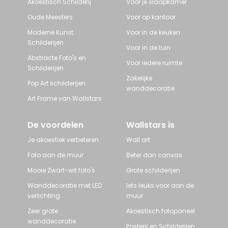
Akoestisch Schilderij
Voor je slaapkamer
Oude Meesters
Voor op kantoor
Moderne Kunst
Voor in de keuken
Schilderijen
Voor in de tuin
Abstracte Foto's en
Voor iedere ruimte
Schilderijen
Zakelijke
Pop Art schilderijen
wanddecoratie
Art Frame van Wallstars
De voordelen
Wallstars is
Je akoestiek verbeteren
Wall art
Foto aan de muur
Beter dan canvas
Mooie Zwart-wit foto's
Grote schilderijen
Wanddecoratie met LED
Iets leuks voor aan de
verlichting
muur
Zeer grote
Akoestisch fotopaneel
wanddecoratie
Posters en Schilderijen