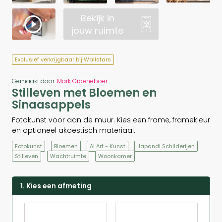
Bekijk in
jouw ruimte
Exclusief verkrijgbaar bij Wallstars
Gemaakt door:
Mark Groeneboer
Stilleven met Bloemen en
Sinaasappels
Fotokunst voor aan de muur. Kies een frame, framekleur
en optioneel akoestisch materiaal.
Fotokunst
Bloemen
AI Art - Kunst
Japandi Schilderijen
Stilleven
Wachtruimte
Woonkamer
1. Kies een afmeting