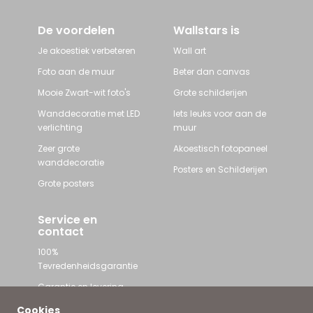
De voordelen
Wallstars is
Je akoestiek verbeteren
Wall art
Foto aan de muur
Beter dan canvas
Mooie Zwart-wit foto's
Grote schilderijen
Wanddecoratie met LED
Iets leuks voor aan de
verlichting
muur
Zeer grote
Akoestisch fotopaneel
wanddecoratie
Posters en Schilderijen
Grote posters
Service en
contact
100%
Tevredenheidsgarantie
Garantie en levering
Contact met Wallstars
Cookies