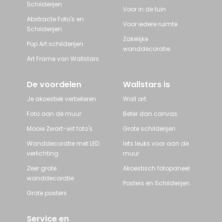
Schilderijen
Voor in de tuin
Abstracte Foto's en
Voor iedere ruimte
Schilderijen
Zakelijke
Pop Art schilderijen
wanddecoratie
Art Frame van Wallstars
De voordelen
Wallstars is
Je akoestiek verbeteren
Wall art
Foto aan de muur
Beter dan canvas
Mooie Zwart-wit foto's
Grote schilderijen
Wanddecoratie met LED
Iets leuks voor aan de
verlichting
muur
Zeer grote
Akoestisch fotopaneel
wanddecoratie
Posters en Schilderijen
Grote posters
Service en