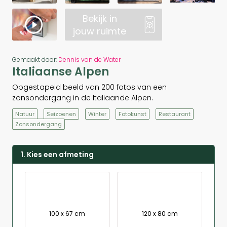
Bekijk in
jouw ruimte
Gemaakt door:
Dennis van de Water
Italiaanse Alpen
Opgestapeld beeld van 200 fotos van een
zonsondergang in de Italiaande Alpen.
Natuur
Seizoenen
Winter
Fotokunst
Restaurant
Zonsondergang
1. Kies een afmeting
100 x 67 cm
120 x 80 cm