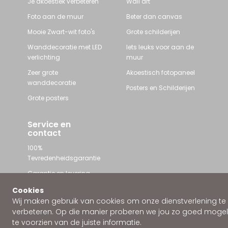
Je akoestiek verbeteren
Wall art
Foto aan de muur
Beter dan canvas
Mooie Zwart-wit foto's
Grote schilderijen
Wanddecoratie met LED
Iets leuks voor aan de
verlichting
muur
Zeer grote
Akoestisch fotopaneel
wanddecoratie
Posters en Schilderijen
Grote posters
Service en
contact
100%
Tevredenheidsgarantie
Garantie en levering
Contact met Wallstars
Cookies
Wij maken gebruik van cookies om onze dienstverlening te
WhatsApp ons
verbeteren. Op die manier proberen we jou zo goed mogeli
te voorzien van de juiste informatie.