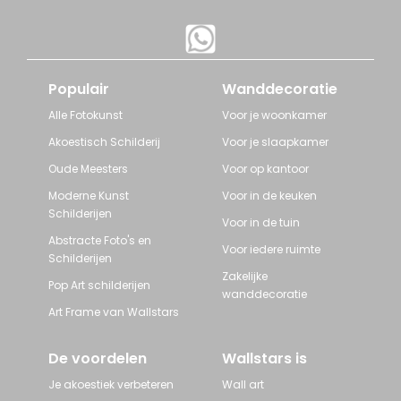
Populair
Wanddecoratie
Alle Fotokunst
Voor je woonkamer
Akoestisch Schilderij
Voor je slaapkamer
Oude Meesters
Voor op kantoor
Moderne Kunst
Voor in de keuken
Schilderijen
Voor in de tuin
Abstracte Foto's en
Voor iedere ruimte
Schilderijen
Zakelijke
Pop Art schilderijen
wanddecoratie
Art Frame van Wallstars
De voordelen
Wallstars is
Je akoestiek verbeteren
Wall art