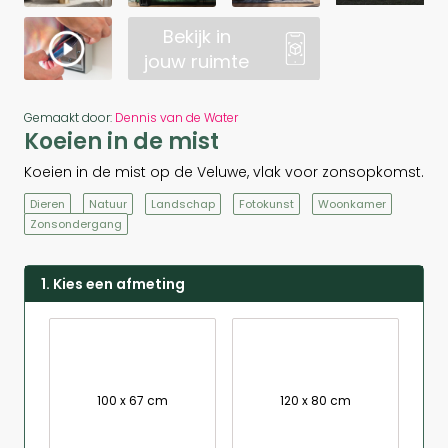
Bekijk in
jouw ruimte
Gemaakt door:
Dennis van de Water
Koeien in de mist
Koeien in de mist op de Veluwe, vlak voor zonsopkomst.
Dieren
Natuur
Landschap
Fotokunst
Woonkamer
Zonsondergang
1. Kies een afmeting
100 x 67 cm
120 x 80 cm