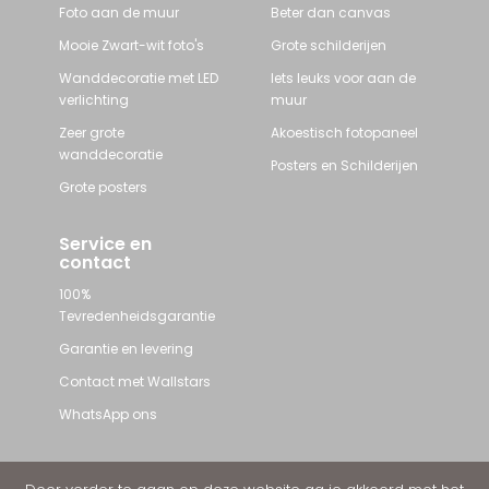
Foto aan de muur
Beter dan canvas
Mooie Zwart-wit foto's
Grote schilderijen
Wanddecoratie met LED
Iets leuks voor aan de
verlichting
muur
Zeer grote
Akoestisch fotopaneel
wanddecoratie
Posters en Schilderijen
Grote posters
Service en
contact
100%
Tevredenheidsgarantie
Garantie en levering
Contact met Wallstars
WhatsApp ons