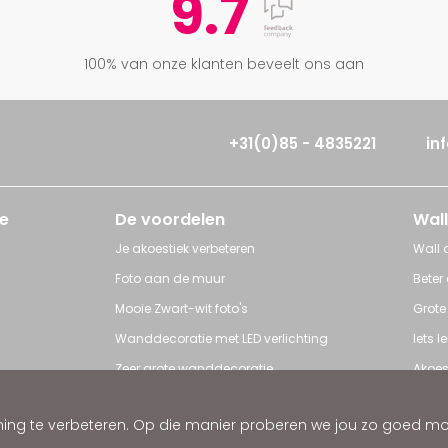
9.7
100% van onze klanten beveelt ons aan
+31(0)85 - 4835221
in
e
De voordelen
Wall
Je akoestiek verbeteren
Wall a
Foto aan de muur
Beter
Mooie Zwart-wit foto's
Grote
Wanddecoratie met LED verlichting
Iets 
Zeer grote wanddecoratie
Akoes
Grote posters
Poster
ng te verbeteren. Op die manier proberen we jou zo goed mogel
ratie