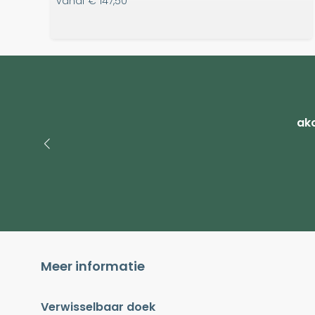
vanaf
€ 147,50
ako
Meer informatie
Verwisselbaar doek