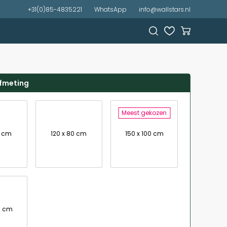
+31(0)85-4835221
WhatsApp
info@wallstars.nl
afmeting
Meest gekozen
7 cm
120 x 80 cm
150 x 100 cm
0 cm