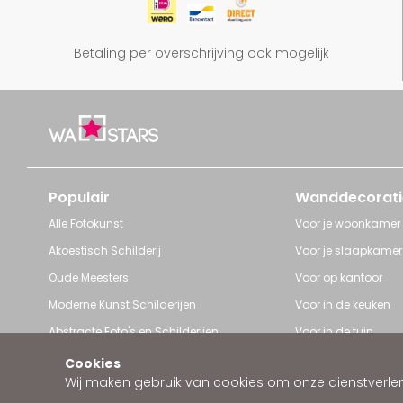
Betaling per overschrijving ook mogelijk
Populair
Wanddecorati
Alle Fotokunst
Voor je woonkamer
Akoestisch Schilderij
Voor je slaapkamer
Oude Meesters
Voor op kantoor
Moderne Kunst Schilderijen
Voor in de keuken
Abstracte Foto's en Schilderijen
Voor in de tuin
Pop Art schilderijen
Voor iedere ruimte
Cookies
Wij maken gebruik van cookies om onze dienstverleni
Art Frame van Wallstars
Zakelijke wanddeco