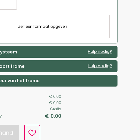
Zelf een formaat opgeven
Hulp nodig?
 systeem
Hulp nodig?
soort frame
leur van het frame
€ 0,00
€ 0,00
Gratis
€ 0,00
W
lmand