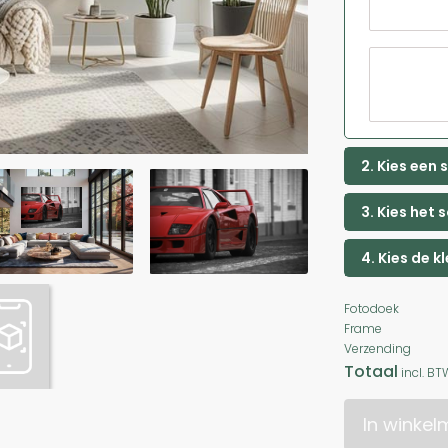
2. Kies een
3. Kies het 
4. Kies de k
Fotodoek
Frame
Verzending
Totaal
incl. BT
In winke