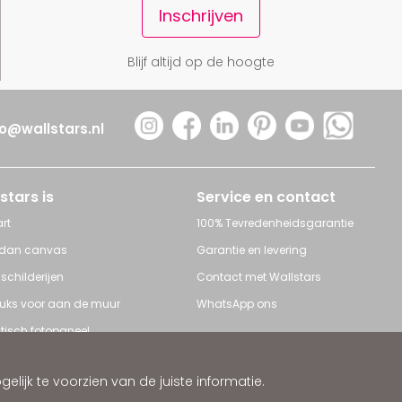
Inschrijven
Blijf altijd op de hoogte
fo@wallstars.nl
stars is
Service en contact
rt
100% Tevredenheidsgarantie
 dan canvas
Garantie en levering
 schilderijen
Contact met Wallstars
leuks voor aan de muur
WhatsApp ons
tisch fotopaneel
s en Schilderijen
ijk te voorzien van de juiste informatie.