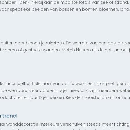
schilderij. Denk hierbij aan de mooiste foto's van zee of stran
voor specifieke beelden van bossen en bomen, bloemen, lands
uiten naar binnen je ruimte in. De warmte van een bos, de zon
vloeren of gestucte wanden. Match kleuren uit de natuur met
v
muur leeft er helemaal van op! Je werkt een stuk prettiger bij
de werkbare sfeer op een hoger niveau. Er zijn meerdere wete
oductiviteit en prettiger werken. Kies de mooiste foto uit onz
urtrend
luxe wanddecoratie. Interieurs verschuiven steeds meer richtin