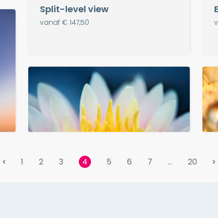
Split-level view
vanaf € 147,50
v
1
2
3
5
6
7
...
20
4
Exclusief
Lotus
vanaf € 147,50