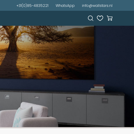
+31(0)85-4835221
WhatsApp
info@wallstars.nl