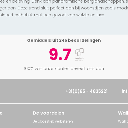
epte en beleving. Denk aan panoramische berglandschappen, sti
er aan. Deze trend sluit perfect aan bij woonstijlen zoals mo
bineert esthetiek met een gevoel van welzijn en luxe.
Gemiddeld uit 245 beoordelingen
9.7
100% van onze klanten beveelt ons aan
+31(0)85 - 4835221
in
e
De voordelen
Wall
Je akoestiek verbeteren
Wall a