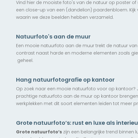
Vind hier de mooiste foto's van de natuur op poster of 
een close-up van een (dandelion) paardenbloem. Kijk 
Exclusief
waarin we deze beelden hebben verzameld.
Dandelion Winter Glow
vanaf € 170,00
Exclusief
Exclusief
Exclusief
Exclusief
Exclusief
Exclusief
Exclusief
Exclusief
Exclusief
Fragile beauty of a Dandelion
Paardenbloem aquamarijn
Morning Dew Dandelion
Natuurfoto's aan de muur
Schaduwspel van de Natuur
Wisenten in Avondgloed
Winterpracht: IJsvogel &
Unfold
Gouden lichtstralen
Gouden sprieten
Luchtschilderij
Oudste boom ter wereld
Zaanse Molen
vanaf € 147,50
vanaf € 147,50
vanaf € 147,50
Bessen
Een mooie natuurfoto aan de muur trekt de natuur van b
vanaf € 147,50
vanaf € 147,50
vanaf € 147,50
vanaf € 147,50
vanaf € 147,50
vanaf € 147,50
vanaf € 147,50
vanaf € 147,50
vanaf € 147,50
contrast naast harde en moderne elementen zoals giet
geheel.
Hang natuurfotografie op kantoor
Op zoek naar een mooie natuurfoto voor op kantoor? Je 
prachtige natuurfoto aan de muur op kantoor brengen 
werkplekken met dit soort elementen leiden tot meer pr
Nieuw
Nieuw
Exclusief
Exclusief
Exclusief
Exclusief
Exclusief
Grote Engelwortel
Grote natuurfoto’s: rust en luxe als interie
Yellow Ginko Leaf Heaven
Lunar Flyby
Tulpen en Wolken
Lopend naar het Strand
June Rose
vanaf € 147,50
Grote natuurfoto’s
zijn een belangrijke trend binnen 
vanaf € 147,50
vanaf € 147,50
vanaf € 147,50
vanaf € 147,50
vanaf € 147,50