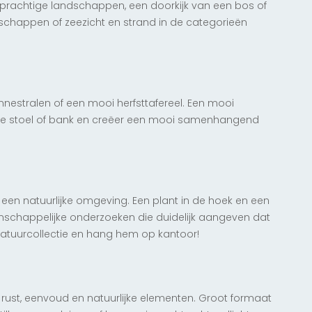
d, prachtige landschappen, een doorkijk van een bos of
chappen of zeezicht en strand in de categorieën
nestralen of een mooi herfsttafereel. Een mooi
 je stoel of bank en creëer een mooi samenhangend
Dandelion sparks
anaf € 147,50
 een natuurlijke omgeving. Een plant in de hoek en een
nschappelijke onderzoeken die duidelijk aangeven dat
e natuurcollectie en hang hem op kantoor!
g rust, eenvoud en natuurlijke elementen. Groot formaat