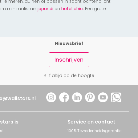
lle meren, duinen of bossen in zacht ochtendlicht.
dern minimalisme,
japandi
en
hotel chic
. Een grote
Nieuwsbrief
Inschrijven
Blijf altijd op de hoogte
fo@wallstars.nl
stars is
Service en contact
rt
100% Tevredenheidsgarantie