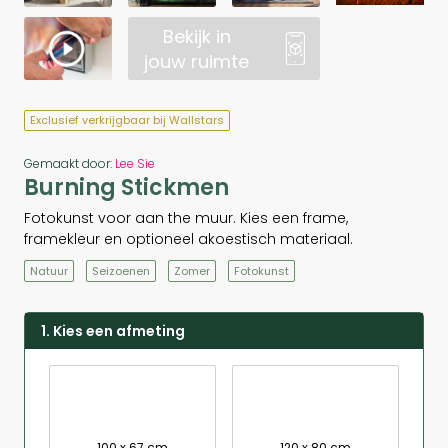
Bekijk in
jouw ruimte
Exclusief verkrijgbaar bij Wallstars
Gemaakt door:
Lee Sie
Burning Stickmen
Fotokunst voor aan the muur. Kies een frame,
framekleur en optioneel akoestisch materiaal.
Natuur
Seizoenen
Zomer
Fotokunst
1. Kies een afmeting
100 x 67 cm
120 x 80 cm