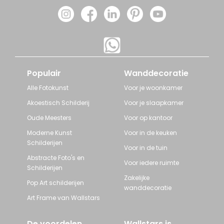
Populair
Wanddecoratie
Alle Fotokunst
Voor je woonkamer
Akoestisch Schilderij
Voor je slaapkamer
Oude Meesters
Voor op kantoor
Moderne Kunst
Voor in de keuken
Schilderijen
Voor in de tuin
Abstracte Foto's en
Voor iedere ruimte
Schilderijen
Zakelijke
Pop Art schilderijen
wanddecoratie
Art Frame van Wallstars
De voordelen
Wallstars is