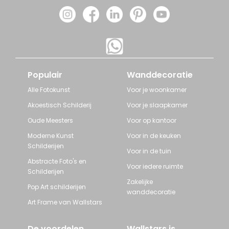
Populair
Wanddecoratie
Alle Fotokunst
Voor je woonkamer
Akoestisch Schilderij
Voor je slaapkamer
Oude Meesters
Voor op kantoor
Moderne Kunst
Voor in de keuken
Schilderijen
Voor in de tuin
Abstracte Foto's en
Voor iedere ruimte
Schilderijen
Zakelijke
Pop Art schilderijen
wanddecoratie
Art Frame van Wallstars
De voordelen
Wallstars is