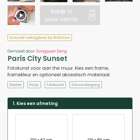
Bekijk in
jouw ruimte
Exclusief verkrijgbaar bij Wallstars
Gemaakt door:
Songquan Deng
Paris City Sunset
Fotokunst voor aan the muur. Kies een frame,
framekleur en optioneel akoestisch materiaal.
Steden
Parijs
Fotokunst
Zonsondergang
1. Kies een afmeting
100 x 67 cm
120 x 80 cm