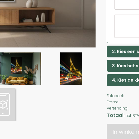
2. Kies een
3. Kies het 
4. Kies de k
Fotodoek
Frame
Verzending
Totaal
incl. BT
In winke