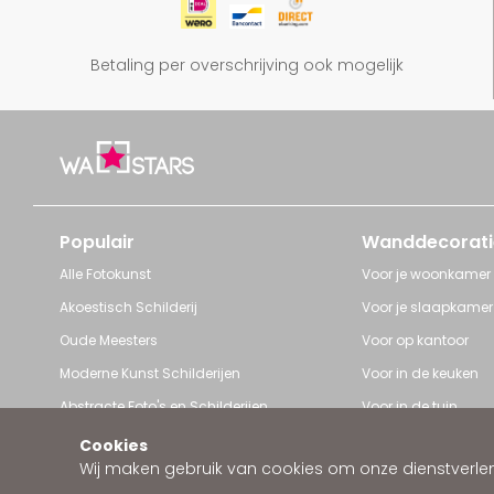
Betaling per overschrijving ook mogelijk
Populair
Wanddecorati
Alle Fotokunst
Voor je woonkamer
Akoestisch Schilderij
Voor je slaapkamer
Oude Meesters
Voor op kantoor
Moderne Kunst Schilderijen
Voor in de keuken
Abstracte Foto's en Schilderijen
Voor in de tuin
Pop Art schilderijen
Voor iedere ruimte
Cookies
Wij maken gebruik van cookies om onze dienstverleni
Art Frame van Wallstars
Zakelijke wanddeco