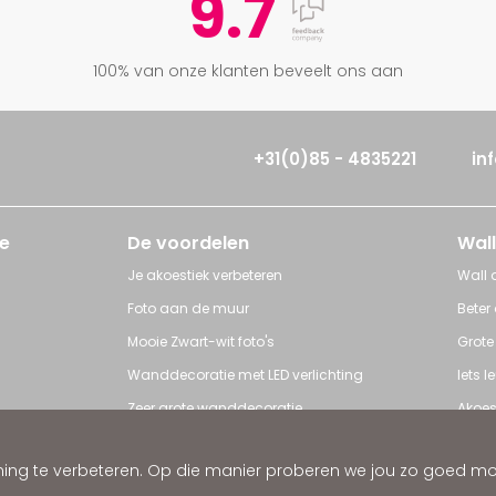
9.7
100% van onze klanten beveelt ons aan
+31(0)85 - 4835221
in
e
De voordelen
Wall
Je akoestiek verbeteren
Wall a
Foto aan de muur
Beter
Mooie Zwart-wit foto's
Grote
Wanddecoratie met LED verlichting
Iets 
Zeer grote wanddecoratie
Akoes
Grote posters
Poster
ng te verbeteren. Op die manier proberen we jou zo goed mogel
ratie