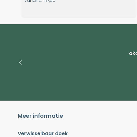
vanaf
€ 147,50
ako
Meer informatie
Verwisselbaar doek