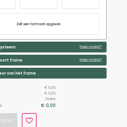
Zelf een formaat opgeven
Hulp nodig?
 systeem
Hulp nodig?
soort frame
leur van het frame
€ 0,00
€ 0,00
Gratis
€ 0,00
W
lmand