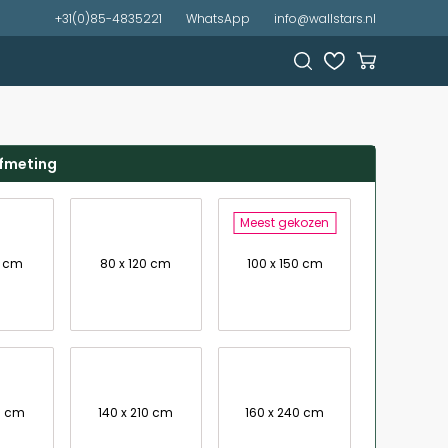
+31(0)85-4835221
WhatsApp
info@wallstars.nl
afmeting
Meest gekozen
0 cm
80 x 120 cm
100 x 150 cm
0 cm
140 x 210 cm
160 x 240 cm