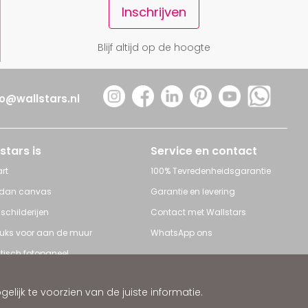
Inschrijven
Blijf altijd op de hoogte
fo@wallstars.nl
stars is
Service en contact
rt
100% Tevredenheidsgarantie
 dan canvas
Garantie en levering
 schilderijen
Contact met Wallstars
leuks voor aan de muur
WhatsApp ons
tisch fotopaneel
s en Schilderijen
ijk te voorzien van de juiste informatie.