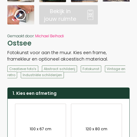
Bekijk in
jouw ruimte
Gemaakt door:
Michael Belhadi
Ostsee
Fotokunst voor aan the muur. Kies een frame,
framekleur en optioneel akoestisch materiaal.
Creatieve foto's
Abstract schilderij
Fotokunst
Vintage en
retro
Industriële schilderijen
1. Kies een afmeting
100 x 67 cm
120 x 80 cm