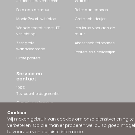
Je akoestiek verbeteren
Wall art
Foto aan de muur
Beter dan canvas
Mooie Zwart-wit foto's
Grote schilderijen
Wanddecoratie met LED
Iets leuks voor aan de
verlichting
muur
Zeer grote
Akoestisch fotopaneel
wanddecoratie
Posters en Schilderijen
Grote posters
Service en
contact
100%
Tevredenheidsgarantie
Garantie en levering
Contact met Wallstars
Cookies
Wij maken gebruik van cookies om onze dienstverlening te
WhatsApp ons
verbeteren. Op die manier proberen we jou zo goed mogeli
te voorzien van de juiste informatie.