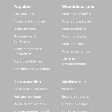
Populair
Wanddecoratie
Alle Fotokunst
Voor je woonkamer
Akoestisch Schilderij
Voor je slaapkamer
Oude Meesters
Voor op kantoor
Moderne Kunst
Voor in de keuken
Schilderijen
Voor in de tuin
Abstracte Foto's en
Voor iedere ruimte
Schilderijen
Zakelijke
Pop Art schilderijen
wanddecoratie
Art Frame van Wallstars
De voordelen
Wallstars is
Je akoestiek verbeteren
Wall art
Foto aan de muur
Beter dan canvas
Mooie Zwart-wit foto's
Grote schilderijen
Wanddecoratie met LED
Iets leuks voor aan de