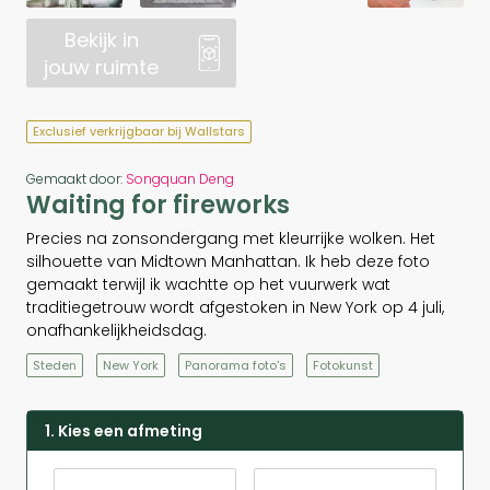
Bekijk in
jouw ruimte
Exclusief verkrijgbaar bij Wallstars
Gemaakt door:
Songquan Deng
Waiting for fireworks
Precies na zonsondergang met kleurrijke wolken. Het
silhouette van Midtown Manhattan. Ik heb deze foto
gemaakt terwijl ik wachtte op het vuurwerk wat
traditiegetrouw wordt afgestoken in New York op 4 juli,
onafhankelijkheidsdag.
Steden
New York
Panorama foto's
Fotokunst
1. Kies een afmeting