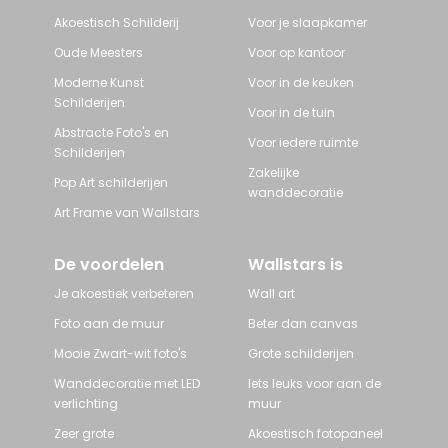
Akoestisch Schilderij
Voor je slaapkamer
Oude Meesters
Voor op kantoor
Moderne Kunst
Voor in de keuken
Schilderijen
Voor in de tuin
Abstracte Foto's en
Voor iedere ruimte
Schilderijen
Zakelijke
Pop Art schilderijen
wanddecoratie
Art Frame van Wallstars
De voordelen
Wallstars is
Je akoestiek verbeteren
Wall art
Foto aan de muur
Beter dan canvas
Mooie Zwart-wit foto's
Grote schilderijen
Wanddecoratie met LED
Iets leuks voor aan de
verlichting
muur
Zeer grote
Akoestisch fotopaneel