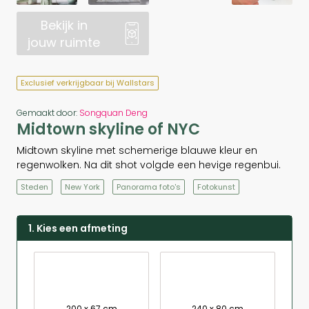
Bekijk in
jouw ruimte
Exclusief verkrijgbaar bij Wallstars
Gemaakt door:
Songquan Deng
Midtown skyline of NYC
Midtown skyline met schemerige blauwe kleur en
regenwolken. Na dit shot volgde een hevige regenbui.
Steden
New York
Panorama foto's
Fotokunst
1. Kies een afmeting
200 x 67 cm
240 x 80 cm