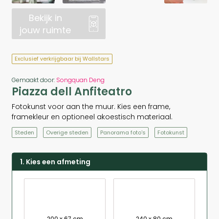
Bekijk in
jouw ruimte
Exclusief verkrijgbaar bij Wallstars
Gemaakt door:
Songquan Deng
Piazza dell Anfiteatro
Fotokunst voor aan the muur. Kies een frame,
framekleur en optioneel akoestisch materiaal.
Steden
Overige steden
Panorama foto's
Fotokunst
1. Kies een afmeting
200 x 67 cm
240 x 80 cm