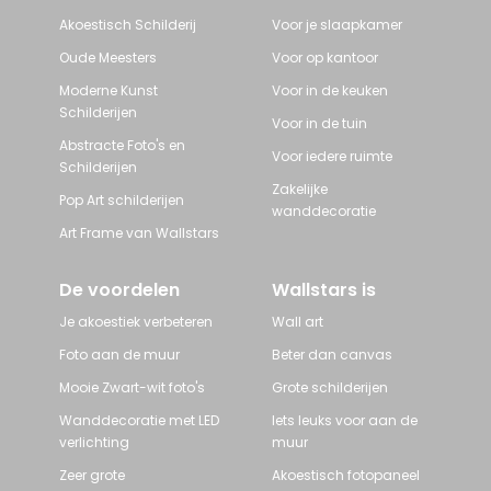
Akoestisch Schilderij
Voor je slaapkamer
Oude Meesters
Voor op kantoor
Moderne Kunst
Voor in de keuken
Schilderijen
Voor in de tuin
Abstracte Foto's en
Voor iedere ruimte
Schilderijen
Zakelijke
Pop Art schilderijen
wanddecoratie
Art Frame van Wallstars
De voordelen
Wallstars is
Je akoestiek verbeteren
Wall art
Foto aan de muur
Beter dan canvas
Mooie Zwart-wit foto's
Grote schilderijen
Wanddecoratie met LED
Iets leuks voor aan de
verlichting
muur
Zeer grote
Akoestisch fotopaneel