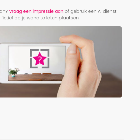
r
taan?
Vraag een impressie aan
of gebruik een AI dienst
ictief op je wand te laten plaatsen.