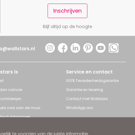
Inschrijven
Blijf altijd op de hoogte
fo@wallstars.nl
stars is
Service en contact
rt
100% Tevredenheidsgarantie
 dan canvas
Garantie en levering
 schilderijen
Contact met Wallstars
leuks voor aan de muur
WhatsApp ons
tisch fotopaneel
s en Schilderijen
ijk te voorzien van de juiste informatie.