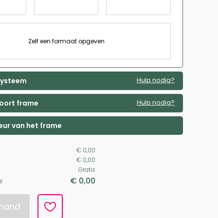
Zelf een formaat opgeven
Hulp nodig?
 systeem
Hulp nodig?
soort frame
leur van het frame
€ 0,00
€ 0,00
Gratis
€ 0,00
W
lmand