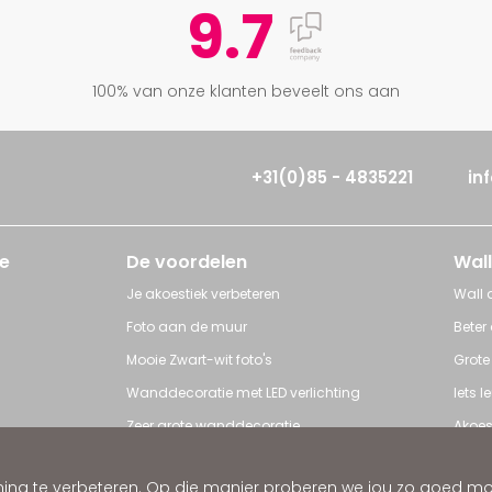
9.7
100% van onze klanten beveelt ons aan
+31(0)85 - 4835221
in
e
De voordelen
Wall
Je akoestiek verbeteren
Wall a
Foto aan de muur
Beter
Mooie Zwart-wit foto's
Grote
Wanddecoratie met LED verlichting
Iets 
Zeer grote wanddecoratie
Akoes
Grote posters
Poster
ng te verbeteren. Op die manier proberen we jou zo goed mogel
ratie