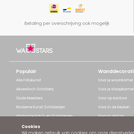
Betaling per overschrijving ook mogelijk
Populair
Wanddecorati
Alle Fotokunst
Voor je woonkamer
Akoestisch Schilderij
Voor je slaapkamer
Oude Meesters
Voor op kantoor
Moderne Kunst Schilderijen
Voor in de keuken
Abstracte Foto's en Schilderijen
Voor in de tuin
Pop Art schilderijen
Voor iedere ruimte
Cookies
Wij maken gebruik van cookies om onze dienstverleni
Art Frame van Wallstars
Zakelijke wanddeco