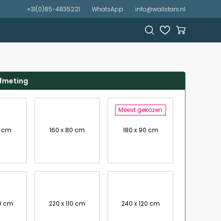
+31(0)85-4835221
WhatsApp
info@wallstars.nl
afmeting
Meest gekozen
0 cm
160 x 80 cm
180 x 90 cm
00 cm
220 x 110 cm
240 x 120 cm