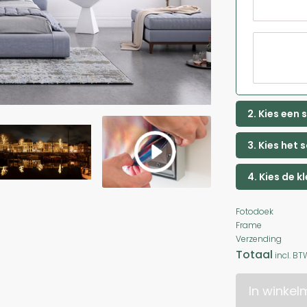
2. Kies een
3. Kies het 
4. Kies de k
Fotodoek
Frame
Verzending
Totaal
incl. BT
In winke