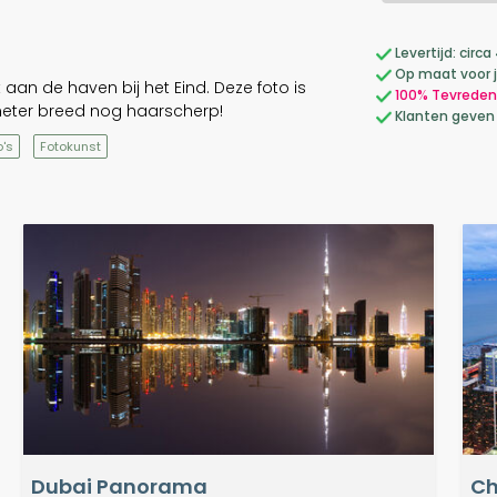
Levertijd: cir
Op maat voor 
an de haven bij het Eind. Deze foto is
100% Tevreden
eter breed nog haarscherp!
Klanten geven
's
Fotokunst
Dubai Panorama
Ch