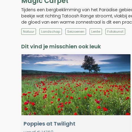
Magic Carpet
Tijdens een bergbeklimming van het Paradise gebied 
beekje wat richting Tatoosh Range stroomt, vlakbij
de gloed van een warme zonnestraal is dit een pra
Natuur
Landschap
Seizoenen
Lente
Fotokunst
Dit vind je misschien ook leuk
Poppies at Twilight