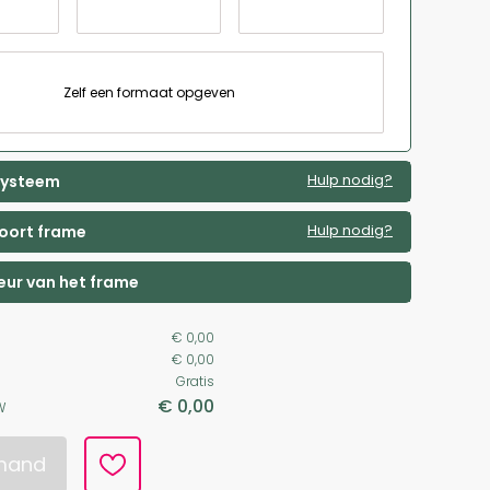
Zelf een formaat opgeven
Hulp nodig?
 systeem
Hulp nodig?
soort frame
leur van het frame
€ 0,00
€ 0,00
Gratis
€ 0,00
W
lmand