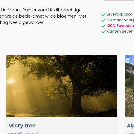
in Mount Rainier vond ik dit prachtige
Levertijd: cir
 een weide bedekt met wilde bloemen. Met
Op maat voor 
chtig beeld geworden.
100% Tevreden
Klanten geven
Misty tree
Al