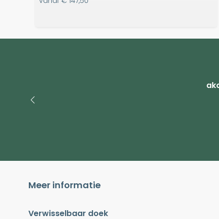
vanaf
€ 147,50
ako
Meer informatie
Verwisselbaar doek