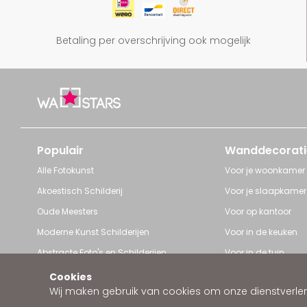
Betaling per overschrijving ook mogelijk
Populair
Wanddecorati
Alle Fotokunst
Voor je woonkamer
Akoestisch Schilderij
Voor je slaapkamer
Oude Meesters
Voor op kantoor
Moderne Kunst Schilderijen
Voor in de keuken
Abstracte Foto's en Schilderijen
Voor in de tuin
Pop Art schilderijen
Voor iedere ruimte
Cookies
Wij maken gebruik van cookies om onze dienstverleni
Art Frame van Wallstars
Zakelijke wanddeco