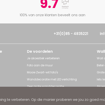
9.7
100% van onze klanten beveelt ons aan
+31(0)85 - 4835221
in
e
De voordelen
Wall
Je akoestiek verbeteren
Wall a
Foto aan de muur
Beter
Mooie Zwart-wit foto's
Grote
Wanddecoratie met LED verlichting
Iets 
Zeer grote wanddecoratie
Akoes
Grote posters
Poster
ng te verbeteren. Op die manier proberen we jou zo goed mogel
ratie