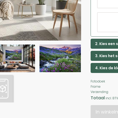
2. Kies een
3. Kies het 
4. Kies de k
Fotodoek
Frame
Verzending
Totaal
incl. BT
In winke