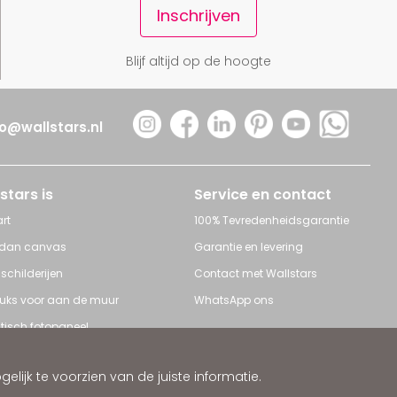
Inschrijven
Blijf altijd op de hoogte
fo@wallstars.nl
stars is
Service en contact
rt
100% Tevredenheidsgarantie
 dan canvas
Garantie en levering
 schilderijen
Contact met Wallstars
leuks voor aan de muur
WhatsApp ons
tisch fotopaneel
s en Schilderijen
ijk te voorzien van de juiste informatie.