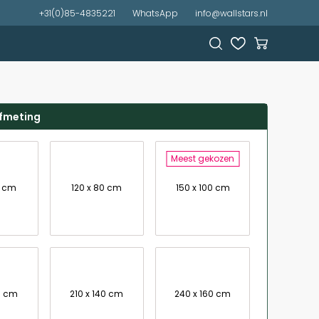
+31(0)85-4835221
WhatsApp
info@wallstars.nl
afmeting
Meest gekozen
7 cm
120 x 80 cm
150 x 100 cm
0 cm
210 x 140 cm
240 x 160 cm