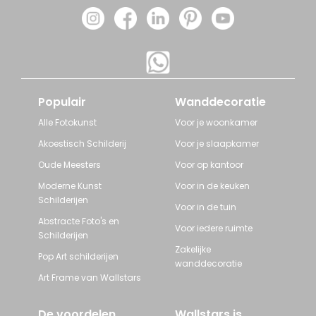
Populair
Wanddecoratie
Alle Fotokunst
Voor je woonkamer
Akoestisch Schilderij
Voor je slaapkamer
Oude Meesters
Voor op kantoor
Moderne Kunst
Voor in de keuken
Schilderijen
Voor in de tuin
Abstracte Foto's en
Voor iedere ruimte
Schilderijen
Zakelijke
Pop Art schilderijen
wanddecoratie
Art Frame van Wallstars
De voordelen
Wallstars is