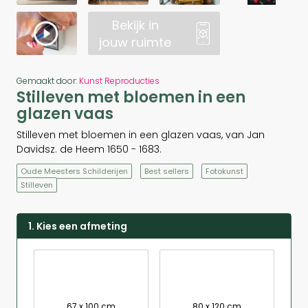
Bekijk in
jouw ruimte
Gemaakt door:
Kunst Reproducties
Stilleven met bloemen in een
glazen vaas
Stilleven met bloemen in een glazen vaas, van Jan
Davidsz. de Heem 1650 - 1683.
Oude Meesters Schilderijen
Best sellers
Fotokunst
Stilleven
1. Kies een afmeting
67 x 100 cm
80 x 120 cm