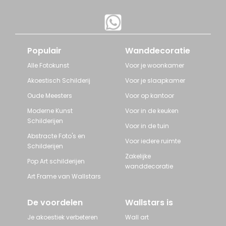
Populair
Wanddecoratie
Alle Fotokunst
Voor je woonkamer
Akoestisch Schilderij
Voor je slaapkamer
Oude Meesters
Voor op kantoor
Moderne Kunst
Voor in de keuken
Schilderijen
Voor in de tuin
Abstracte Foto's en
Voor iedere ruimte
Schilderijen
Zakelijke
Pop Art schilderijen
wanddecoratie
Art Frame van Wallstars
De voordelen
Wallstars is
Je akoestiek verbeteren
Wall art