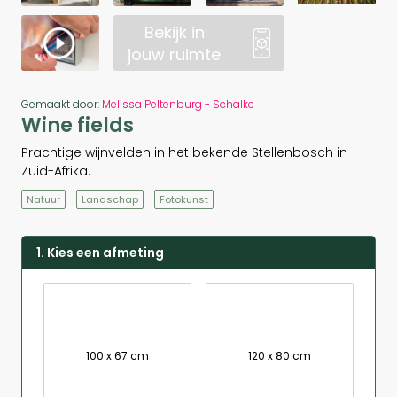
Bekijk in
jouw ruimte
Gemaakt door:
Melissa Peltenburg - Schalke
Wine fields
Prachtige wijnvelden in het bekende Stellenbosch in
Zuid-Afrika.
Natuur
Landschap
Fotokunst
1. Kies een afmeting
100 x 67 cm
120 x 80 cm