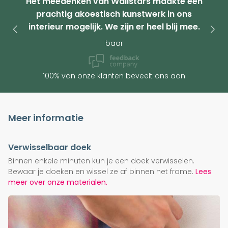
Het meedenken van Wallstars maakte een
prachtig akoestisch kunstwerk in ons
interieur mogelijk. We zijn er heel blij mee.
baar
100% van onze klanten beveelt ons aan
Meer informatie
Verwisselbaar doek
Binnen enkele minuten kun je een doek verwisselen.
Bewaar je doeken en wissel ze af binnen het frame.
Lees
meer over onze materialen.