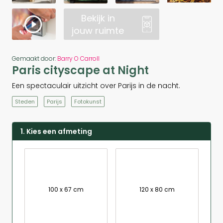
Bekijk in
jouw ruimte
Gemaakt door:
Barry O Carroll
Paris cityscape at Night
Een spectaculair uitzicht over Parijs in de nacht.
Steden
Parijs
Fotokunst
1. Kies een afmeting
100 x 67 cm
120 x 80 cm