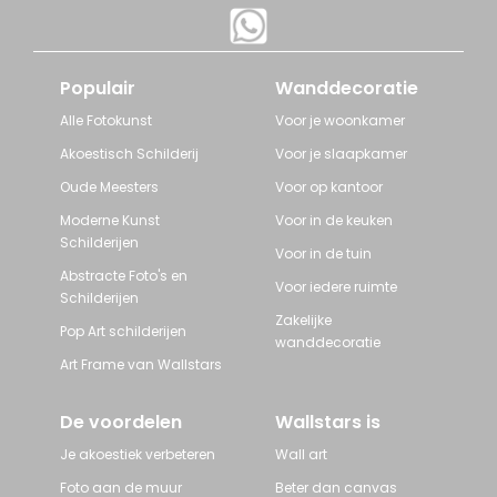
Populair
Wanddecoratie
Alle Fotokunst
Voor je woonkamer
Akoestisch Schilderij
Voor je slaapkamer
Oude Meesters
Voor op kantoor
Moderne Kunst
Voor in de keuken
Schilderijen
Voor in de tuin
Abstracte Foto's en
Voor iedere ruimte
Schilderijen
Zakelijke
Pop Art schilderijen
wanddecoratie
Art Frame van Wallstars
De voordelen
Wallstars is
Je akoestiek verbeteren
Wall art
Foto aan de muur
Beter dan canvas