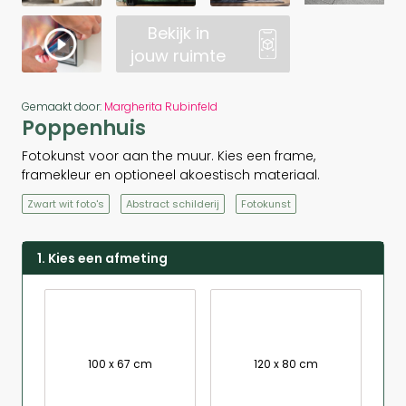
Bekijk in
jouw ruimte
Gemaakt door:
Margherita Rubinfeld
Poppenhuis
Fotokunst voor aan the muur. Kies een frame,
framekleur en optioneel akoestisch materiaal.
Zwart wit foto's
Abstract schilderij
Fotokunst
1. Kies een afmeting
100 x 67 cm
120 x 80 cm