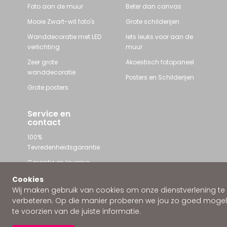
Foto aan de muur
Beter dan canvas
Mooie Zwart-wit foto's
Grote schilderijen
Wanddecoratie met LED
Iets leuks voor aan de
verlichting
muur
Zeer grote
Akoestisch fotopaneel
wanddecoratie
Posters en Schilderijen
Grote posters
Service en
contact
100%
Tevredenheidsgarantie
Garantie en levering
Contact met Wallstars
Cookies
Wij maken gebruik van cookies om onze dienstverlening te
WhatsApp ons
verbeteren. Op die manier proberen we jou zo goed mogeli
te voorzien van de juiste informatie.