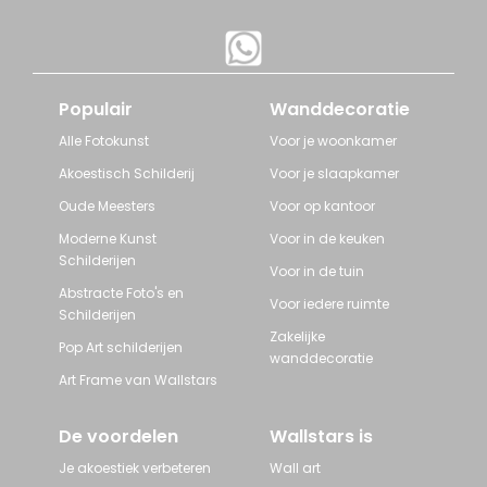
Populair
Wanddecoratie
Alle Fotokunst
Voor je woonkamer
Akoestisch Schilderij
Voor je slaapkamer
Oude Meesters
Voor op kantoor
Moderne Kunst
Voor in de keuken
Schilderijen
Voor in de tuin
Abstracte Foto's en
Voor iedere ruimte
Schilderijen
Zakelijke
Pop Art schilderijen
wanddecoratie
Art Frame van Wallstars
De voordelen
Wallstars is
Je akoestiek verbeteren
Wall art