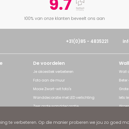
9.7
100% van onze klanten beveelt ons aan
+31(0)85 - 4835221
in
e
De voordelen
Wall
Je akoestiek verbeteren
Wall a
Foto aan de muur
Beter
Mooie Zwart-wit foto's
Grote
Wanddecoratie met LED verlichting
Iets 
Zeer grote wanddecoratie
Akoes
Grote posters
Poster
ng te verbeteren. Op die manier proberen we jou zo goed mogel
ratie