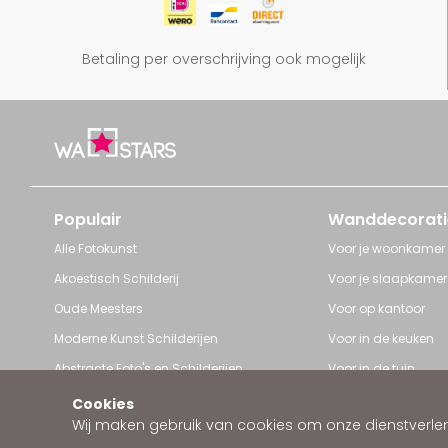
Betaling per overschrijving ook mogelijk
Populair
Wanddecorati
Alle Fotokunst
Voor je woonkamer
Akoestisch Schilderij
Voor je slaapkamer
Oude Meesters
Voor op kantoor
Moderne Kunst Schilderijen
Voor in de keuken
Abstracte Foto's en Schilderijen
Voor in de tuin
Pop Art schilderijen
Voor iedere ruimte
Cookies
Wij maken gebruik van cookies om onze dienstverleni
Art Frame van Wallstars
Zakelijke wanddeco