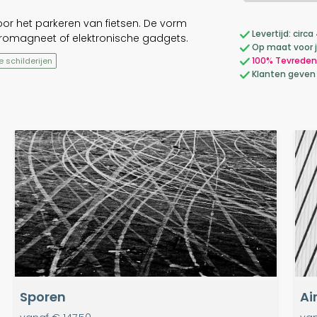
voor het parkeren van fietsen. De vorm
Levertijd: cir
romagneet of elektronische gadgets.
Op maat voor 
100% Tevreden
e schilderijen
Klanten geven
Sporen
Ai