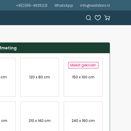
+31(0)85-4835221
WhatsApp
info@wallstars.nl
afmeting
Meest gekozen
7 cm
120 x 80 cm
150 x 100 cm
0 cm
210 x 140 cm
240 x 160 cm