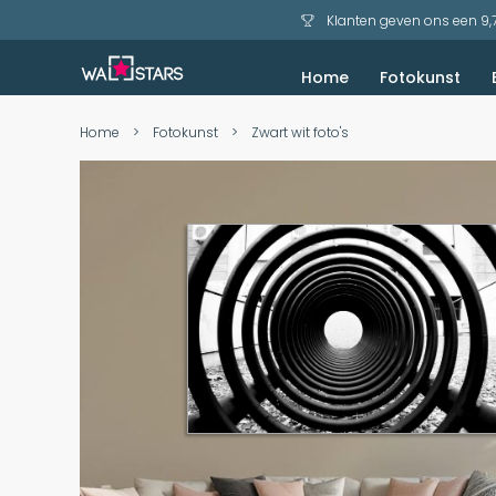
Klanten geven ons een 9,
Home
Fotokunst
Akoestisch schilderij
Bekijk voorbeelden
Zeezicht en Strand
Home
>
Fotokunst
>
Zwart wit foto's
Skip
Skip
to
to
the
the
end
beginning
of
of
the
the
images
images
gallery
gallery