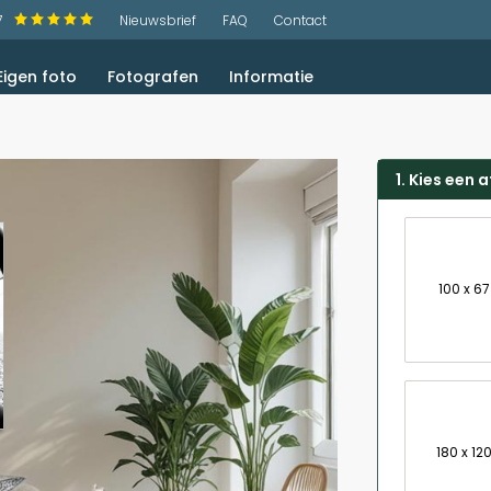
7
Nieuwsbrief
FAQ
Contact
Eigen foto
Fotografen
Informatie
Oude Meesters Schilderijen
Surrealisme schilderijen
Vintage en retro
Creatieve foto's
Abstract schilderij
Panorama foto's
Japandi Schilderijen
Hotel Chique Schilderij
1. Kies een 
100 x 6
180 x 12