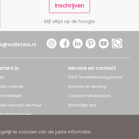
Inschrijven
Blijf altijd op de hoogte
fo@wallstars.nl
stars is
Service en contact
rt
100% Tevredenheidsgarantie
 dan canvas
Garantie en levering
 schilderijen
Contact met Wallstars
leuks voor aan de muur
WhatsApp ons
tisch fotopaneel
s en Schilderijen
ijk te voorzien van de juiste informatie.