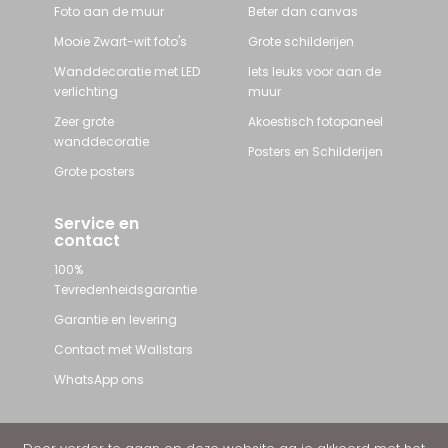
Foto aan de muur
Beter dan canvas
Mooie Zwart-wit foto's
Grote schilderijen
Wanddecoratie met LED
Iets leuks voor aan de
verlichting
muur
Zeer grote
Akoestisch fotopaneel
wanddecoratie
Posters en Schilderijen
Grote posters
Service en
contact
100%
Tevredenheidsgarantie
Garantie en levering
Contact met Wallstars
WhatsApp ons