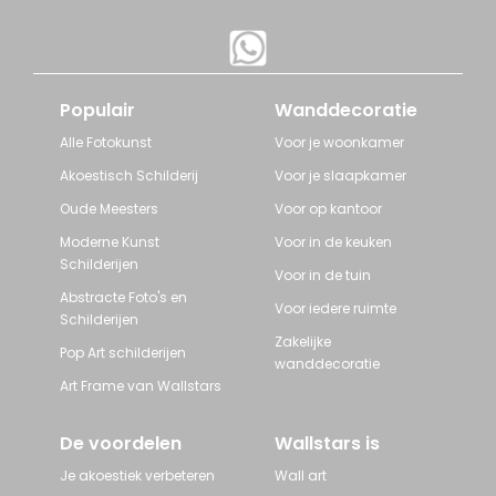
Populair
Wanddecoratie
Alle Fotokunst
Voor je woonkamer
Akoestisch Schilderij
Voor je slaapkamer
Oude Meesters
Voor op kantoor
Moderne Kunst
Voor in de keuken
Schilderijen
Voor in de tuin
Abstracte Foto's en
Voor iedere ruimte
Schilderijen
Zakelijke
Pop Art schilderijen
wanddecoratie
Art Frame van Wallstars
De voordelen
Wallstars is
Je akoestiek verbeteren
Wall art