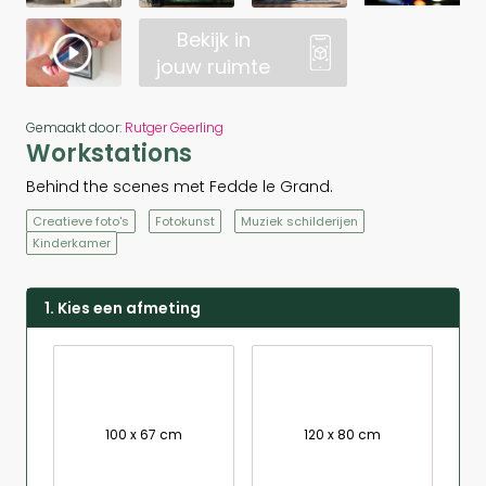
Bekijk in
jouw ruimte
Gemaakt door:
Rutger Geerling
Workstations
Behind the scenes met Fedde le Grand.
Creatieve foto's
Fotokunst
Muziek schilderijen
Kinderkamer
1. Kies een afmeting
100 x 67 cm
120 x 80 cm