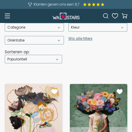
Klanten geven ons een 9,7
Categorie
Kleur
Wis alle filters
Oriëntatie
Sorteren op:
Populariteit