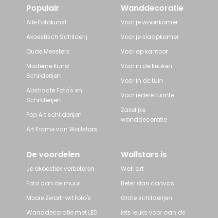
Populair
Wanddecoratie
Alle Fotokunst
Voor je woonkamer
Akoestisch Schilderij
Voor je slaapkamer
Oude Meesters
Voor op kantoor
Moderne Kunst
Voor in de keuken
Schilderijen
Voor in de tuin
Abstracte Foto's en
Voor iedere ruimte
Schilderijen
Zakelijke
Pop Art schilderijen
wanddecoratie
Art Frame van Wallstars
De voordelen
Wallstars is
Je akoestiek verbeteren
Wall art
Foto aan de muur
Beter dan canvas
Mooie Zwart-wit foto's
Grote schilderijen
Wanddecoratie met LED
Iets leuks voor aan de