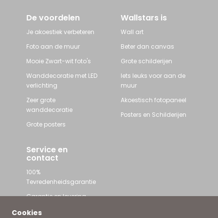
De voordelen
Wallstars is
Je akoestiek verbeteren
Wall art
Foto aan de muur
Beter dan canvas
Mooie Zwart-wit foto's
Grote schilderijen
Wanddecoratie met LED
Iets leuks voor aan de
verlichting
muur
Zeer grote
Akoestisch fotopaneel
wanddecoratie
Posters en Schilderijen
Grote posters
Service en
contact
100%
Tevredenheidsgarantie
Garantie en levering
Contact met Wallstars
Cookies