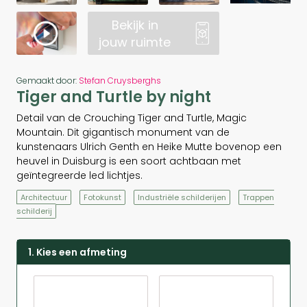
Bekijk in
jouw ruimte
Gemaakt door:
Stefan Cruysberghs
Tiger and Turtle by night
Detail van de Crouching Tiger and Turtle, Magic
Mountain. Dit gigantisch monument van de
kunstenaars Ulrich Genth en Heike Mutte bovenop een
heuvel in Duisburg is een soort achtbaan met
geïntegreerde led lichtjes.
Architectuur
Fotokunst
Industriële schilderijen
Trappen
schilderij
1. Kies een afmeting