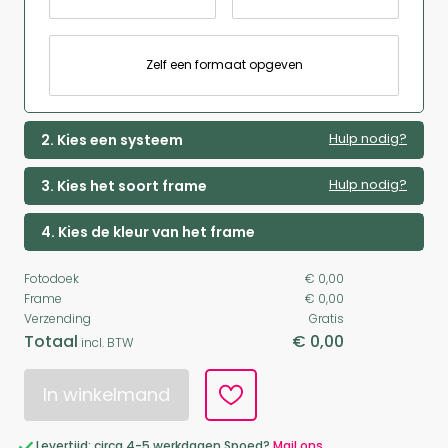
Zelf een formaat opgeven
Hulp nodig?
2. Kies een systeem
Hulp nodig?
3. Kies het soort frame
4. Kies de kleur van het frame
Fotodoek
€ 0,00
Frame
€ 0,00
Verzending
Gratis
Totaal
€ 0,00
incl. BTW
In winkelmand
Levertijd: circa 4-5 werkdagen Spoed?
Mail ons.