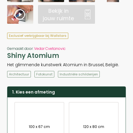
Bekijk in
jouw ruimte
Exclusief verkrijgbaar bij Wallstars
Gemaakt door:
Vedar Cvetanovic
Shiny Atomium
Het glimmende kunstwerk Atomium in Brussel, België.
Architectuur
Fotokunst
Industriële schilderijen
1. Kies een afmeting
100 x 67 cm
120 x 80 cm