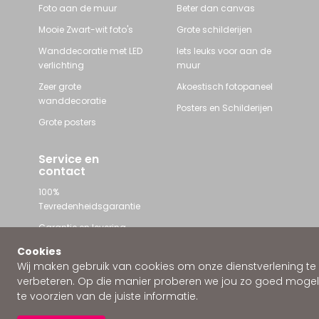
Foto aan de muur
Beter dan canvas
Mooie Zwart-wit foto's
Grote schilderijen
Wanddecoratie met LED
Iets leuks voor aan de
verlichting
muur
Zeer grote
Akoestisch fotopaneel
wanddecoratie
Posters en Schilderijen
Grote posters
Service en
contact
100%
Tevredenheidsgarantie
Garantie en levering
Contact met Wallstars
Cookies
Wij maken gebruik van cookies om onze dienstverlening te
WhatsApp ons
verbeteren. Op die manier proberen we jou zo goed mogeli
te voorzien van de juiste informatie.