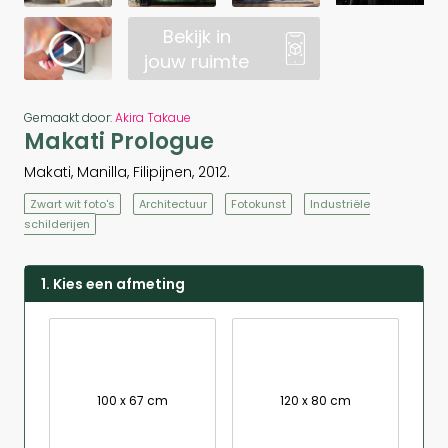
Bekijk in
jouw ruimte
Gemaakt door:
Akira Takaue
Makati Prologue
Makati, Manilla, Filipijnen, 2012.
Zwart wit foto's
Architectuur
Fotokunst
Industriële
schilderijen
1. Kies een afmeting
100 x 67 cm
120 x 80 cm