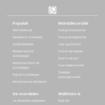
Populair
Wanddecoratie
Alle Fotokunst
Voor je woonkamer
Akoestisch Schilderij
Voor je slaapkamer
Oude Meesters
Voor op kantoor
Moderne Kunst
Voor in de keuken
Schilderijen
Voor in de tuin
Abstracte Foto's en
Voor iedere ruimte
Schilderijen
Zakelijke
Pop Art schilderijen
wanddecoratie
Art Frame van Wallstars
De voordelen
Wallstars is
Je akoestiek verbeteren
Wall art