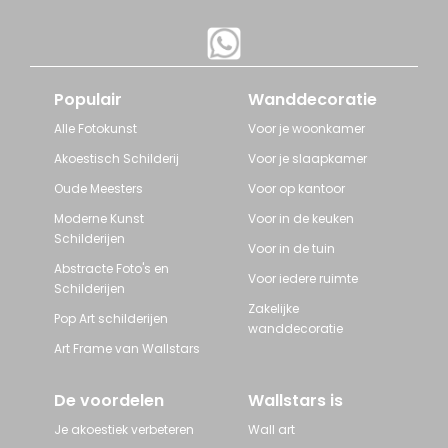
Populair
Wanddecoratie
Alle Fotokunst
Voor je woonkamer
Akoestisch Schilderij
Voor je slaapkamer
Oude Meesters
Voor op kantoor
Moderne Kunst
Voor in de keuken
Schilderijen
Voor in de tuin
Abstracte Foto's en
Voor iedere ruimte
Schilderijen
Zakelijke
Pop Art schilderijen
wanddecoratie
Art Frame van Wallstars
De voordelen
Wallstars is
Je akoestiek verbeteren
Wall art