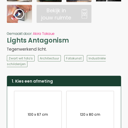
Bekijk in
jouw ruimte
Gemaakt door:
Akira Takaue
Lights Antagonism
Tegenwerkend licht.
Zwart wit foto's
Architectuur
Fotokunst
Industriële
schilderijen
1. Kies een afmeting
100 x 67 cm
120 x 80 cm