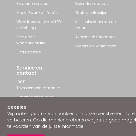
Foto aan de muur
Beter dan canvas
Mooie Zwart-wit foto's
Grote schilderijen
Wanddecoratie met LED
Iets leuks voor aan de
verlichting
muur
Zeer grote
Akoestisch fotopaneel
wanddecoratie
Posters en Schilderijen
Grote posters
Service en
contact
100%
Tevredenheidsgarantie
Garantie en levering
Contact met Wallstars
Cookies
Wij maken gebruik van cookies om onze dienstverlening te
WhatsApp ons
verbeteren. Op die manier proberen we jou zo goed mogeli
te voorzien van de juiste informatie.