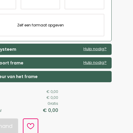
Zelf een formaat opgeven
Hulp nodig?
 systeem
Hulp nodig?
soort frame
leur van het frame
€ 0,00
€ 0,00
Gratis
€ 0,00
W
lmand