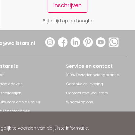
Inschrijven
Blijf altijd op de hoogte
fo@wallstars.nl
stars is
Service en contact
rt
100% Tevredenheidsgarantie
 dan canvas
Garantie en levering
 schilderijen
Contact met Wallstars
leuks voor aan de muur
WhatsApp ons
tisch fotopaneel
s en Schilderijen
ijk te voorzien van de juiste informatie.