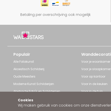
Betaling per overschrijving ook mogelijk
Populair
Wanddecorati
Alle Fotokunst
Voor je woonkamer
Akoestisch Schilderij
Voor je slaapkamer
Oude Meesters
Voor op kantoor
Moderne Kunst Schilderijen
Voor in de keuken
Abstracte Foto's en Schilderijen
Voor in de tuin
Pop Art schilderijen
Voor iedere ruimte
Cookies
Wij maken gebruik van cookies om onze dienstverleni
Art Frame van Wallstars
Zakelijke wanddeco