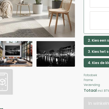
2. Kies een
3. Kies het 
4. Kies de k
Fotodoek
Frame
Verzending
Totaal
incl. BT
In winke