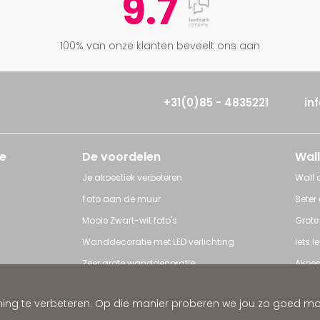
9.7
100% van onze klanten beveelt ons aan
+31(0)85 - 4835221
in
e
De voordelen
Wall
Je akoestiek verbeteren
Wall a
Foto aan de muur
Beter
Mooie Zwart-wit foto's
Grote
Wanddecoratie met LED verlichting
Iets 
Zeer grote wanddecoratie
Akoes
Grote posters
Poster
ng te verbeteren. Op die manier proberen we jou zo goed mogel
ratie