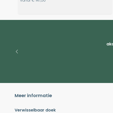
vanaf
€ 147,50
ako
Meer informatie
Verwisselbaar doek