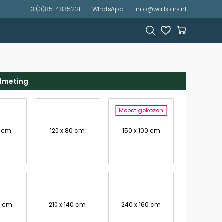
+31(0)85-4835221
WhatsApp
info@wallstars.nl
afmeting
Meest gekozen
7 cm
120 x 80 cm
150 x 100 cm
0 cm
210 x 140 cm
240 x 160 cm