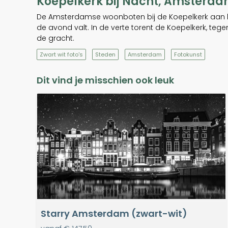
Koepelkerk bij Nacht, Amsterd
De Amsterdamse woonboten bij de Koepelkerk aan het S
de avond valt. In de verte torent de Koepelkerk, t
de gracht.
Zwart wit foto's
Steden
Amsterdam
Fotokunst
Dit vind je misschien ook leuk
Starry Amsterdam (zwart-wit)