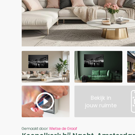
Bekijk in
jouw ruimte
Gemaakt door:
Wietse de Graaf