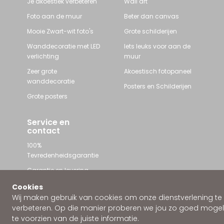
Je akoestiek verbeteren
Wall art
Foto aan de muur
Beter dan canvas
Mooie Zwart-wit foto's
Grote schilderijen
Wanddecoratie met LED
Iets leuks voor aan de
verlichting
muur
Zeer grote
Akoestisch fotopaneel
wanddecoratie
Posters en Schilderijen
Grote posters
Service en
contact
100%
Tevredenheidsgarantie
Garantie en levering
Contact met Wallstars
Cookies
Wij maken gebruik van cookies om onze dienstverlening te
WhatsApp ons
verbeteren. Op die manier proberen we jou zo goed mogeli
te voorzien van de juiste informatie.