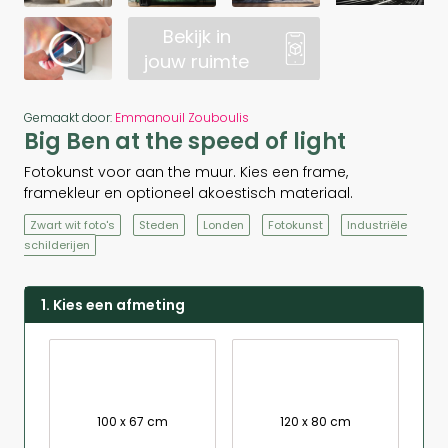
Bekijk in
jouw ruimte
Gemaakt door:
Emmanouil Zouboulis
Big Ben at the speed of light
Fotokunst voor aan the muur. Kies een frame,
framekleur en optioneel akoestisch materiaal.
Zwart wit foto's
Steden
Londen
Fotokunst
Industriële
schilderijen
1. Kies een afmeting
100 x 67 cm
120 x 80 cm