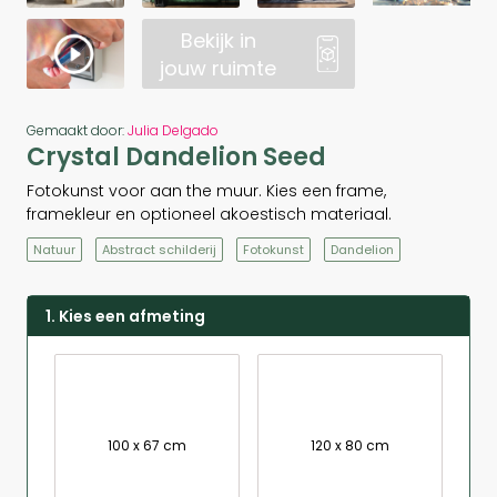
Bekijk in
jouw ruimte
Gemaakt door:
Julia Delgado
Crystal Dandelion Seed
Fotokunst voor aan the muur. Kies een frame,
framekleur en optioneel akoestisch materiaal.
Natuur
Abstract schilderij
Fotokunst
Dandelion
1. Kies een afmeting
100 x 67 cm
120 x 80 cm