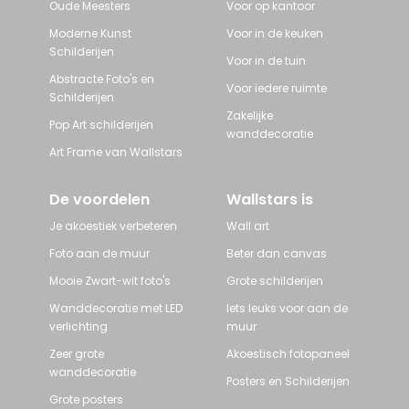
Oude Meesters
Voor op kantoor
Moderne Kunst
Voor in de keuken
Schilderijen
Voor in de tuin
Abstracte Foto's en
Voor iedere ruimte
Schilderijen
Zakelijke
Pop Art schilderijen
wanddecoratie
Art Frame van Wallstars
De voordelen
Wallstars is
Je akoestiek verbeteren
Wall art
Foto aan de muur
Beter dan canvas
Mooie Zwart-wit foto's
Grote schilderijen
Wanddecoratie met LED
Iets leuks voor aan de
verlichting
muur
Zeer grote
Akoestisch fotopaneel
wanddecoratie
Posters en Schilderijen
Grote posters