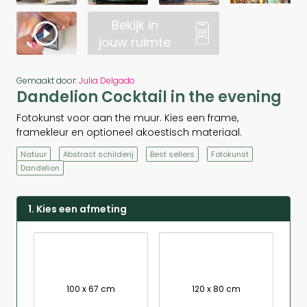
Bekijk in
jouw ruimte
Gemaakt door:
Julia Delgado
Dandelion Cocktail in the evening
Fotokunst voor aan the muur. Kies een frame,
framekleur en optioneel akoestisch materiaal.
Natuur
Abstract schilderij
Best sellers
Fotokunst
Dandelion
1. Kies een afmeting
100 x 67 cm
120 x 80 cm