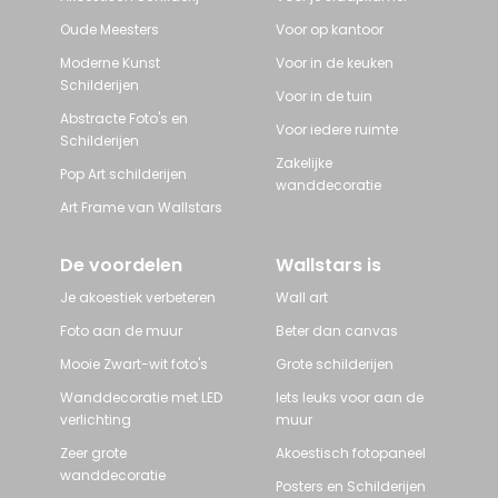
Oude Meesters
Voor op kantoor
Moderne Kunst
Voor in de keuken
Schilderijen
Voor in de tuin
Abstracte Foto's en
Voor iedere ruimte
Schilderijen
Zakelijke
Pop Art schilderijen
wanddecoratie
Art Frame van Wallstars
De voordelen
Wallstars is
Je akoestiek verbeteren
Wall art
Foto aan de muur
Beter dan canvas
Mooie Zwart-wit foto's
Grote schilderijen
Wanddecoratie met LED
Iets leuks voor aan de
verlichting
muur
Zeer grote
Akoestisch fotopaneel
wanddecoratie
Posters en Schilderijen