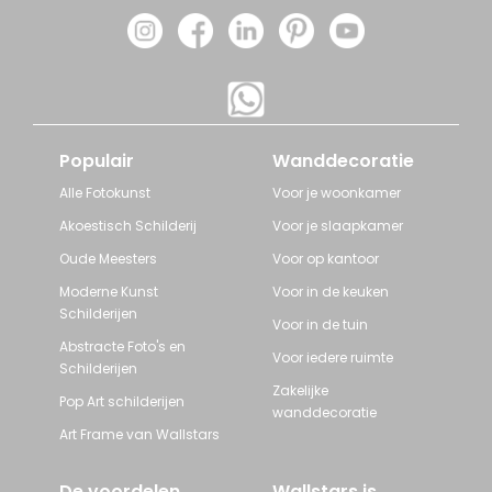
Populair
Wanddecoratie
Alle Fotokunst
Voor je woonkamer
Akoestisch Schilderij
Voor je slaapkamer
Oude Meesters
Voor op kantoor
Moderne Kunst
Voor in de keuken
Schilderijen
Voor in de tuin
Abstracte Foto's en
Voor iedere ruimte
Schilderijen
Zakelijke
Pop Art schilderijen
wanddecoratie
Art Frame van Wallstars
De voordelen
Wallstars is