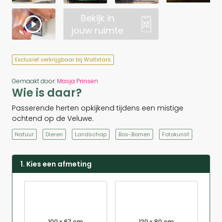
Bekijk in
jouw ruimte
Exclusief verkrijgbaar bij Wallstars
Gemaakt door:
Masja Prinsen
Wie is daar?
Passerende herten opkijkend tijdens een mistige
ochtend op de Veluwe.
Natuur
Dieren
Landschap
Bos-Bomen
Fotokunst
1. Kies een afmeting
100 x 67 cm
120 x 80 cm