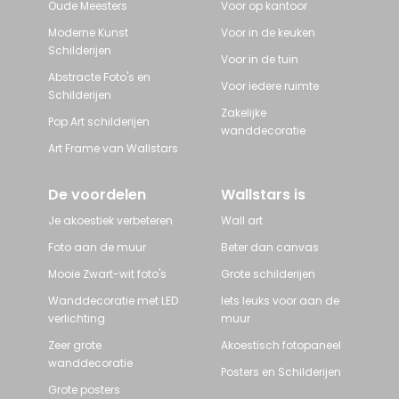
Oude Meesters
Voor op kantoor
Moderne Kunst
Voor in de keuken
Schilderijen
Voor in de tuin
Abstracte Foto's en
Voor iedere ruimte
Schilderijen
Zakelijke
Pop Art schilderijen
wanddecoratie
Art Frame van Wallstars
De voordelen
Wallstars is
Je akoestiek verbeteren
Wall art
Foto aan de muur
Beter dan canvas
Mooie Zwart-wit foto's
Grote schilderijen
Wanddecoratie met LED
Iets leuks voor aan de
verlichting
muur
Zeer grote
Akoestisch fotopaneel
wanddecoratie
Posters en Schilderijen
Grote posters