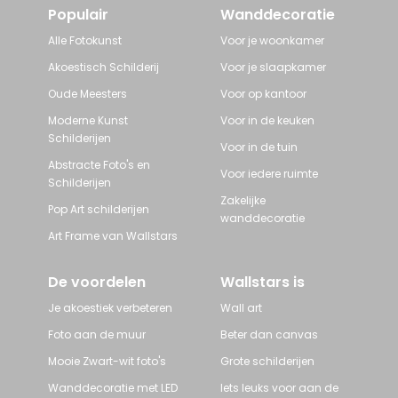
Populair
Wanddecoratie
Alle Fotokunst
Voor je woonkamer
Akoestisch Schilderij
Voor je slaapkamer
Oude Meesters
Voor op kantoor
Moderne Kunst
Voor in de keuken
Schilderijen
Voor in de tuin
Abstracte Foto's en
Voor iedere ruimte
Schilderijen
Zakelijke
Pop Art schilderijen
wanddecoratie
Art Frame van Wallstars
De voordelen
Wallstars is
Je akoestiek verbeteren
Wall art
Foto aan de muur
Beter dan canvas
Mooie Zwart-wit foto's
Grote schilderijen
Wanddecoratie met LED
Iets leuks voor aan de