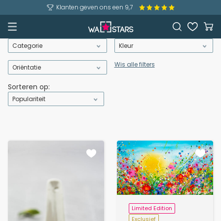
Klanten geven ons een 9,7
Categorie
Kleur
Wis alle filters
Oriëntatie
Sorteren op:
Populariteit
Limited Edition
Exclusief