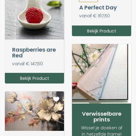
A Perfect Day
vanaf € 167,50
Bekijk Product
Raspberries are
Red
vanaf € 147,50
Bekijk Product
Verwisselbare
prints
Wissel je doeken af
in hetzelfde frame!