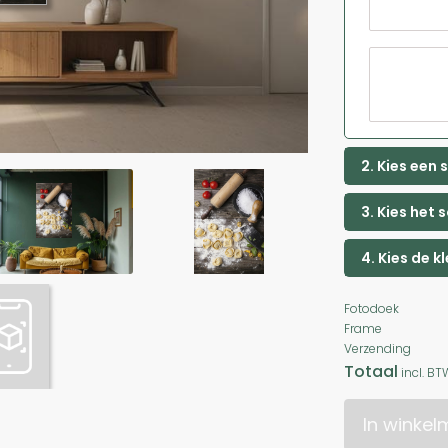
2. Kies een
3. Kies het 
4. Kies de k
Fotodoek
Frame
Verzending
Totaal
incl. BT
In winke