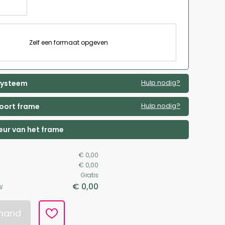
Zelf een formaat opgeven
Hulp nodig?
 systeem
Hulp nodig?
soort frame
leur van het frame
€ 0,00
€ 0,00
Gratis
€ 0,00
W
lmand