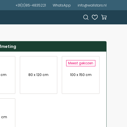
+31(0)85-4835221
WhatsApp
info@wallstars.nl
afmeting
Meest gekozen
0 cm
80 x 120 cm
100 x 150 cm
0 cm