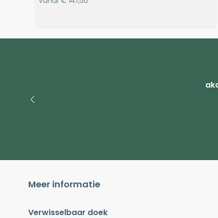
vanaf
€ 147,50
ako
Meer informatie
Verwisselbaar doek