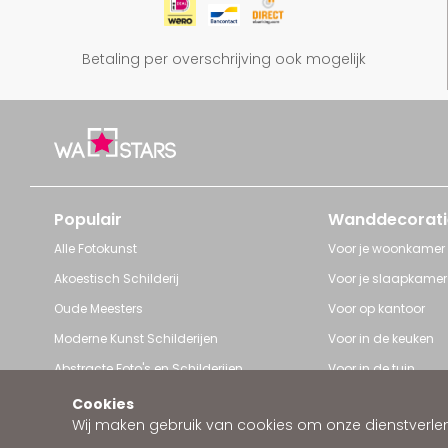
Betaling per overschrijving ook mogelijk
Populair
Wanddecorati
Alle Fotokunst
Voor je woonkamer
Akoestisch Schilderij
Voor je slaapkamer
Oude Meesters
Voor op kantoor
Moderne Kunst Schilderijen
Voor in de keuken
Abstracte Foto's en Schilderijen
Voor in de tuin
Pop Art schilderijen
Voor iedere ruimte
Cookies
Wij maken gebruik van cookies om onze dienstverleni
Art Frame van Wallstars
Zakelijke wanddeco