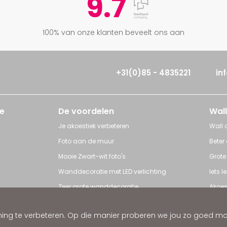
9.7
100% van onze klanten beveelt ons aan
+31(0)85 - 4835221
in
e
De voordelen
Wall
Je akoestiek verbeteren
Wall a
Foto aan de muur
Beter
Mooie Zwart-wit foto's
Grote
Wanddecoratie met LED verlichting
Iets 
Zeer grote wanddecoratie
Akoes
Grote posters
Poster
ng te verbeteren. Op die manier proberen we jou zo goed mogel
ratie