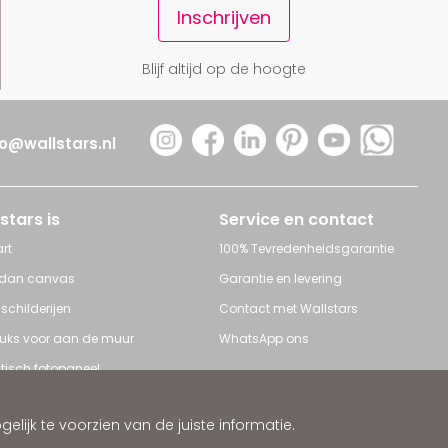
Inschrijven
Blijf altijd op de hoogte
fo@wallstars.nl
stars is
Service en contact
rt
100% Tevredenheidsgarantie
 dan canvas
Garantie en levering
 schilderijen
Contact met Wallstars
leuks voor aan de muur
WhatsApp ons
tisch fotopaneel
s en Schilderijen
ijk te voorzien van de juiste informatie.