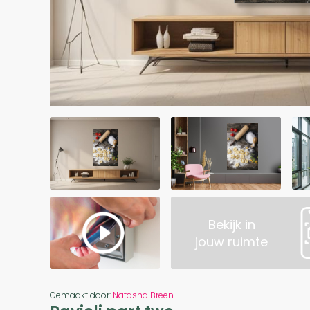
Bekijk in
jouw ruimte
Gemaakt door:
Natasha Breen