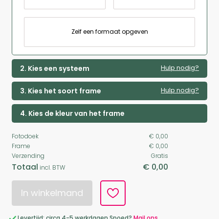
Zelf een formaat opgeven
Hulp nodig?
2. Kies een systeem
Hulp nodig?
3. Kies het soort frame
4. Kies de kleur van het frame
Fotodoek
€ 0,00
Frame
€ 0,00
Verzending
Gratis
Totaal
€ 0,00
incl. BTW
In winkelmand
Levertijd: circa 4-5 werkdagen Spoed?
Mail ons.