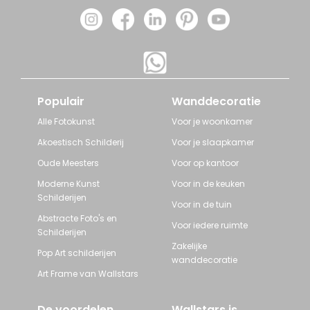
Populair
Wanddecoratie
Alle Fotokunst
Voor je woonkamer
Akoestisch Schilderij
Voor je slaapkamer
Oude Meesters
Voor op kantoor
Moderne Kunst
Voor in de keuken
Schilderijen
Voor in de tuin
Abstracte Foto's en
Voor iedere ruimte
Schilderijen
Zakelijke
Pop Art schilderijen
wanddecoratie
Art Frame van Wallstars
De voordelen
Wallstars is