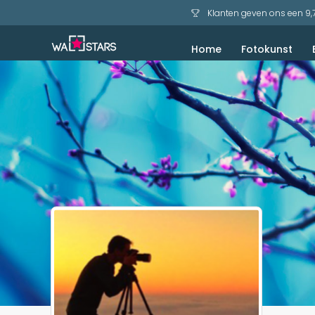
Klanten geven ons een 9,
Home
Fotokunst
Akoestisch schilderij
Bekijk voorbeelden
Zeezicht en Strand