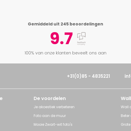
Gemiddeld uit 245 beoordelingen
9.7
Lone Tree Tuscany
100% van onze klanten beveelt ons aan
vanaf € 170,00
+31(0)85 - 4835221
in
e
De voordelen
Wall
Je akoestiek verbeteren
Wall a
Foto aan de muur
Beter
Mooie Zwart-wit foto's
Grote