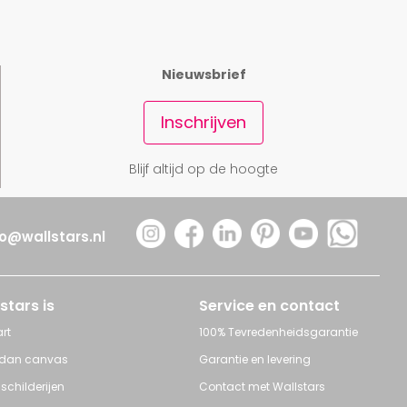
Nieuwsbrief
Inschrijven
Mathers Point
Blijf altijd op de hoogte
vanaf € 147,50
fo@wallstars.nl
stars is
Service en contact
rt
100% Tevredenheidsgarantie
 dan canvas
Garantie en levering
 schilderijen
Contact met Wallstars