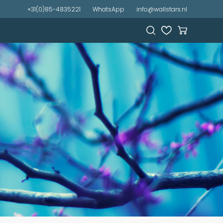
+31(0)85-4835221
WhatsApp
info@wallstars.nl