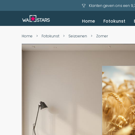
Klanten geven ons een 9,
Home
Fotokunst
Akoestisch schilderij
Bekijk voorbeelden
Zeezicht en Strand
Home
>
Fotokunst
>
Seizoenen
>
Zomer
Skip
Skip
to
to
the
the
end
beginning
of
of
the
the
images
images
gallery
gallery