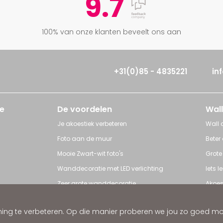
9.7
100% van onze klanten beveelt ons aan
+31(0)85 - 4835221
in
e
De voordelen
Wall
Je akoestiek verbeteren
Wall a
Foto aan de muur
Beter
Mooie Zwart-wit foto's
Grote
Wanddecoratie met LED verlichting
Iets 
Zeer grote wanddecoratie
Akoes
Grote posters
Poster
ng te verbeteren. Op die manier proberen we jou zo goed mogel
ratie