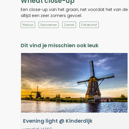
Wheat close-up
Een close-up van het graan, net voordat het van de 
altijd een zeer zomers gevoel.
Natuur
Seizoenen
Zomer
Fotokunst
Dit vind je misschien ook leuk
Evening light @ Kinderdijk