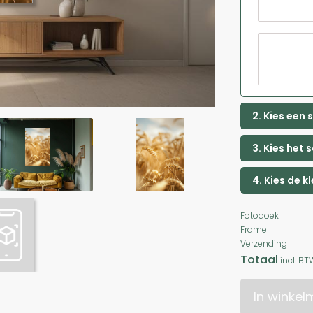
2. Kies een
3. Kies het 
4. Kies de k
Fotodoek
Frame
Verzending
Totaal
incl. BT
In winke