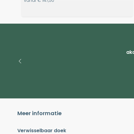
vanaf
€ 147,50
ako
Meer informatie
Verwisselbaar doek