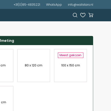
+31(0)85-4835221
WhatsApp
info@wallstars.nl
afmeting
Meest gekozen
0 cm
80 x 120 cm
100 x 150 cm
0 cm