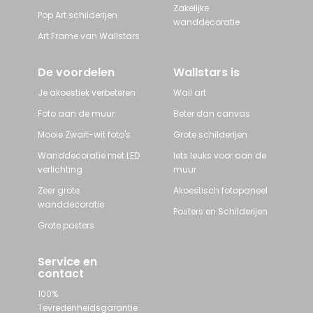
Zakelijke
Pop Art schilderijen
wanddecoratie
Art Frame van Wallstars
De voordelen
Wallstars is
Je akoestiek verbeteren
Wall art
Foto aan de muur
Beter dan canvas
Mooie Zwart-wit foto's
Grote schilderijen
Wanddecoratie met LED
Iets leuks voor aan de
verlichting
muur
Zeer grote
Akoestisch fotopaneel
wanddecoratie
Posters en Schilderijen
Grote posters
Service en
contact
100%
Tevredenheidsgarantie