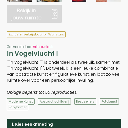
Bekijk in
jouw ruimte
Exclusief verkrijgbaar bij Wallstars
Gemaakt door:
Arthousiast
In Vogelvlucht I
""In Vogelvlucht I"" is onderdeel als tweeluik, samen met
""In Vogelvlucht II"". Dit tweeluik is een leuke combinatie
van abstracte kunst en figuratieve kunst, en laat zo veel
ruimte over voor een persoonlijke invulling.
Oplage beperkt tot 50 reproducties.
Moderne Kunst
Abstract schilderij
Best sellers
Fotokunst
Babykamer
1. Kies een afmeting