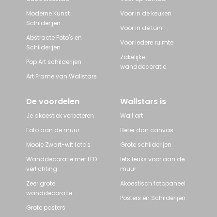
Moderne Kunst
Voor in de keuken
Schilderijen
Voor in de tuin
Abstracte Foto's en
Voor iedere ruimte
Schilderijen
Zakelijke
Pop Art schilderijen
wanddecoratie
Art Frame van Wallstars
De voordelen
Wallstars is
Je akoestiek verbeteren
Wall art
Foto aan de muur
Beter dan canvas
Mooie Zwart-wit foto's
Grote schilderijen
Wanddecoratie met LED
Iets leuks voor aan de
verlichting
muur
Zeer grote
Akoestisch fotopaneel
wanddecoratie
Posters en Schilderijen
Grote posters