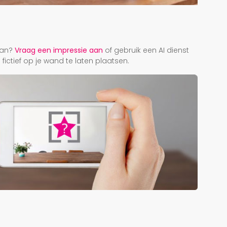
r
taan?
Vraag een impressie aan
of gebruik een AI dienst
ictief op je wand te laten plaatsen.