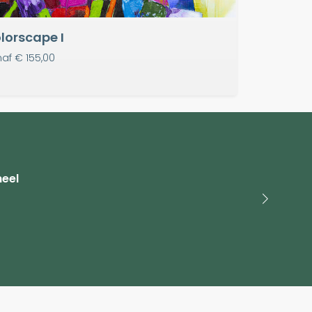
lorscape I
naf
€ 155,00
heel