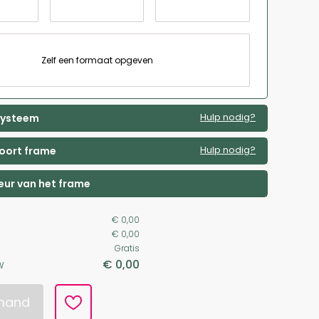
Zelf een formaat opgeven
Hulp nodig?
 systeem
Hulp nodig?
soort frame
leur van het frame
€ 0,00
€ 0,00
Gratis
€ 0,00
W
lmand