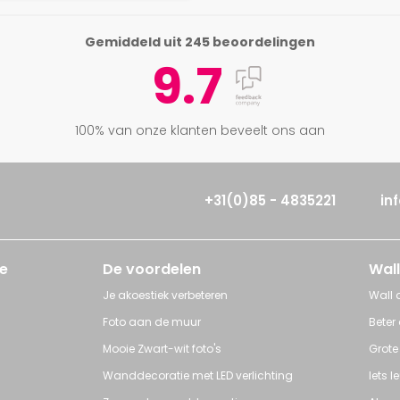
Gemiddeld uit 245 beoordelingen
9.7
100% van onze klanten beveelt ons aan
+31(0)85 - 4835221
in
e
De voordelen
Wall
Je akoestiek verbeteren
Wall a
Foto aan de muur
Beter
Mooie Zwart-wit foto's
Grote
Wanddecoratie met LED verlichting
Iets 