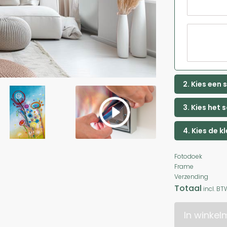
2. Kies een
3. Kies het 
4. Kies de k
Fotodoek
Frame
Verzending
Totaal
incl. BT
In winke