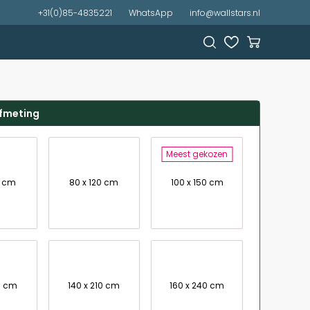
+31(0)85-4835221
WhatsApp
info@wallstars.nl
afmeting
Meest gekozen
0 cm
80 x 120 cm
100 x 150 cm
0 cm
140 x 210 cm
160 x 240 cm