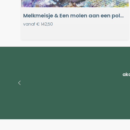
Melkmeisje & Een molen aan een poldervaart
vanaf
€ 142,50
ako