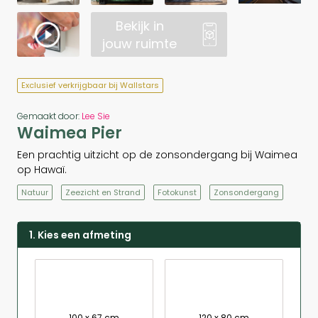
Bekijk in
jouw ruimte
Exclusief verkrijgbaar bij Wallstars
Gemaakt door:
Lee Sie
Waimea Pier
Een prachtig uitzicht op de zonsondergang bij Waimea
op Hawaï.
Natuur
Zeezicht en Strand
Fotokunst
Zonsondergang
1. Kies een afmeting
100 x 67 cm
120 x 80 cm