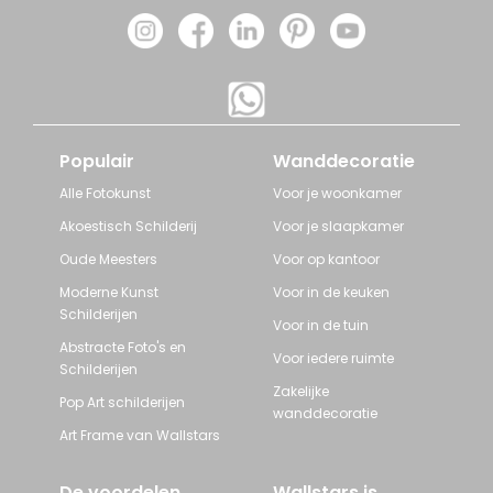
Populair
Wanddecoratie
Alle Fotokunst
Voor je woonkamer
Akoestisch Schilderij
Voor je slaapkamer
Oude Meesters
Voor op kantoor
Moderne Kunst
Voor in de keuken
Schilderijen
Voor in de tuin
Abstracte Foto's en
Voor iedere ruimte
Schilderijen
Zakelijke
Pop Art schilderijen
wanddecoratie
Art Frame van Wallstars
De voordelen
Wallstars is